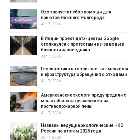
явлениями
Авг 7, 2026
 сбор помощи для
его Новгорода
Солнечные панели н
позволяют одновре
вырабатывать энерг
воду
т дата-центра Google
ротестами из-за воды и
Авг 7, 2026
ведника
Дождевая вода с к
городам переживат
а полигоне: как меняется
Авг 7, 2026
а обращения с отходами
Минприроды потреб
строительство мусо
уборку контейнерн
экологи предупредили о
грязнении из-за
Авг 7, 2026
ной пены
Панамский канал вн
загрузку судов из-з
воды
ие экологические НКО
ам 2025 года
Авг 6, 2026