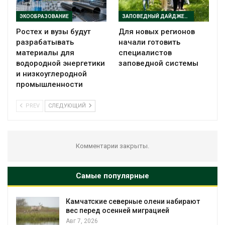
ЭКООБРАЗОВАНИЕ
ЗАПОВЕДНЫЙ ДАЙДЖЕСТ
Ростех и вузы будут
Для новых регионов
разрабатывать
начали готовить
материалы для
специалистов
водородной энергетики
заповедной системы
и низкоуглеродной
промышленности
PREV
СЛЕДУЮЩИЙ
Комментарии закрыты.
Самые популярные
верные олени набирают
Тайфун, засуха и пож
нней миграцией
несколько регионов
экстремальными п