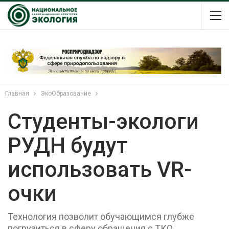
Главная
ЭкоОбразование
Студенты-экологи
РУДН будут
использовать VR-
очки
Технология позволит обучающимся глубже
погрузиться в сферу обращения с ТКО