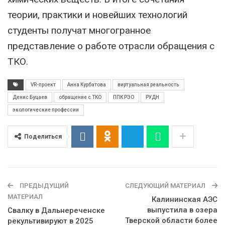
теории, практики и новейших технологий
студенты получат многогранное
представление о работе отрасли обращения с
ТКО.
VR-проект
Анна Курбатова
виртуальная реальность
Денис Буцаев
обращение с ТКО
ППК РЭО
РУДН
экологические профессии
Поделиться
ПРЕДЫДУЩИЙ
СЛЕДУЮЩИЙ МАТЕРИАЛ
МАТЕРИАЛ
Калининская АЭС
выпустила в озера
Свалку в Дальнереченске
Тверской области более
рекультивируют в 2025