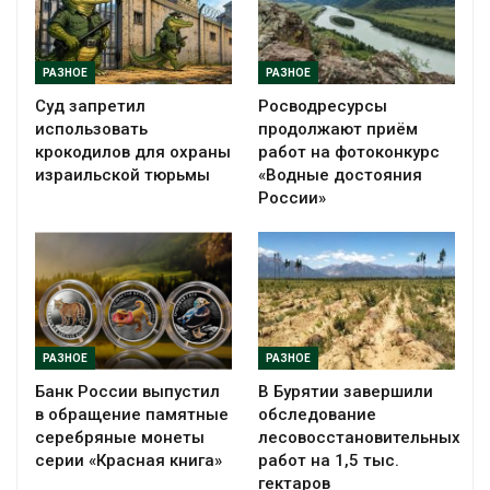
РАЗНОЕ
РАЗНОЕ
Суд запретил
Росводресурсы
использовать
продолжают приём
крокодилов для охраны
работ на фотоконкурс
израильской тюрьмы
«Водные достояния
России»
РАЗНОЕ
РАЗНОЕ
Банк России выпустил
В Бурятии завершили
в обращение памятные
обследование
серебряные монеты
лесовосстановительных
серии «Красная книга»
работ на 1,5 тыс.
гектаров