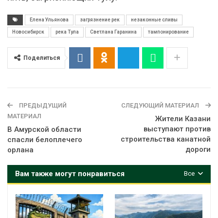
Елена Ульянова
загрязнение рек
незаконные сливы
Новосибирск
река Тула
Светлана Гаранина
тампонирование
Поделиться
ПРЕДЫДУЩИЙ
СЛЕДУЮЩИЙ МАТЕРИАЛ
МАТЕРИАЛ
Жители Казани
выступают против
В Амурской области
строительства канатной
спасли белоплечего
дороги
орлана
Вам также могут понравиться
Все