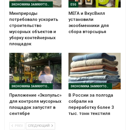
ЭКОНОМИКА ЗАМКНУТОГО ЦИКЛА
ESG
Минприроды
МЕГА и ВкусВилл
потребовало ускорить
установили
строительство
экообменники для
мусорных объектов и
сбора вторсырья
уборку контейнерных
площадок
ЭКОНОМИКА ЗАМКНУТОГО ЦИКЛА
ЭКОНОМИКА ЗАМКНУТОГО ЦИКЛА
Приложение «Экопульс»
В России за полгода
для контроля мусорных
собрали на
площадок запустят в
переработку более 3
сентябре
тыс. тонн текстиля
PREV
СЛЕДУЮЩИЙ