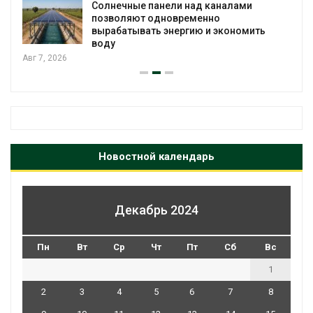
Солнечные панели над каналами
позволяют одновременно
вырабатывать энергию и экономить
воду
, 2026
Новостной календарь
Декабрь 2024
Пн
Вт
Ср
Чт
Пт
Сб
Вс
1
2
3
4
5
6
7
8