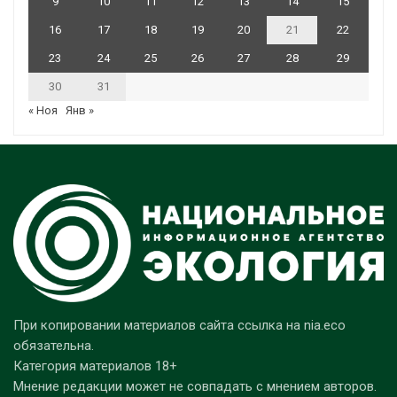
9
10
11
12
13
14
15
16
17
18
19
20
21
22
23
24
25
26
27
28
29
30
31
« Ноя
Янв »
При копировании материалов сайта ссылка на nia.eco
обязательна.
Категория материалов 18+
Мнение редакции может не совпадать с мнением авторов.