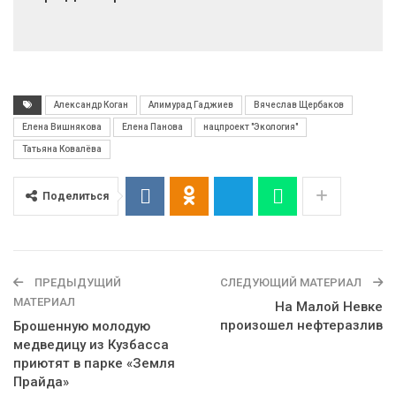
Александр Коган
Алимурад Гаджиев
Вячеслав Щербаков
Елена Вишнякова
Елена Панова
нацпроект "Экология"
Татьяна Ковалёва
Поделиться
ПРЕДЫДУЩИЙ
СЛЕДУЮЩИЙ МАТЕРИАЛ
МАТЕРИАЛ
На Малой Невке
произошел нефтеразлив
Брошенную молодую
медведицу из Кузбасса
приютят в парке «Земля
Прайда»