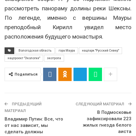
рассмотреть панораму долины реки Шексны.
По легенде, именно с вершины Мауры
преподобный Кирилл увидел место
расположения будущего монастыря.
Вологодская область
гора Маура
нацпарк "Русский Север"
нацпроект "Экология"
экотропа
Поделиться
ПРЕДЫДУЩИЙ
СЛЕДУЮЩИЙ МАТЕРИАЛ
МАТЕРИАЛ
В Подмосковье
зафиксировали 223
Владимир Путин: Все, что
жилых гнезда белого
от нас зависит, мы
аиста
сделать должны