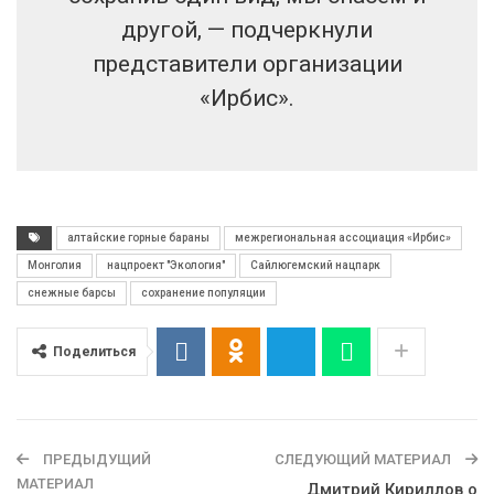
другой, — подчеркнули
представители организации
«Ирбис».
алтайские горные бараны
межрегиональная ассоциация «Ирбис»
Монголия
нацпроект "Экология"
Сайлюгемский нацпарк
снежные барсы
сохранение популяции
Поделиться
ПРЕДЫДУЩИЙ
СЛЕДУЮЩИЙ МАТЕРИАЛ
МАТЕРИАЛ
Дмитрий Кириллов о