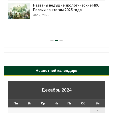
загрузку судов из-за дефицита пресной
воды
 НКО
Авг 6, 2026
В китайской провинции Шэньси из-за
паводков эвакуировали более 140 тыс.
человек
Авг 6, 2026
Новостной календарь
Декабрь 2024
Пн
Вт
Ср
Чт
Пт
Сб
Вс
1