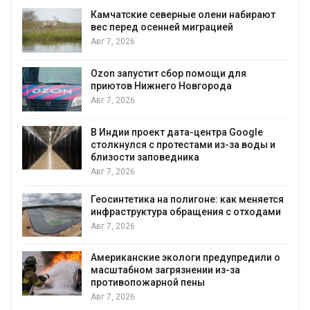
рают
Тайфун, засуха и пожары: сразу
несколько регионов столкнулись с
экстремальными природными
явлениями
Авг 7, 2026
Солнечные панели над каналами
позволяют одновременно
вырабатывать энергию и экономить
воду
le
оды и
Авг 7, 2026
Дождевая вода с крыш может помочь
городам переживать жару
няется
Авг 7, 2026
одами
Минприроды потребовало ускорить
строительство мусорных объектов и
уборку контейнерных площадок
или о
Авг 7, 2026
Панамский канал вновь ограничивает