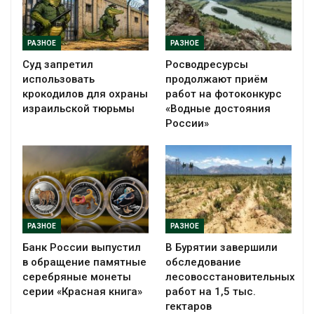
РАЗНОЕ
РАЗНОЕ
Суд запретил
Росводресурсы
использовать
продолжают приём
крокодилов для охраны
работ на фотоконкурс
израильской тюрьмы
«Водные достояния
России»
РАЗНОЕ
РАЗНОЕ
Банк России выпустил
В Бурятии завершили
в обращение памятные
обследование
серебряные монеты
лесовосстановительных
серии «Красная книга»
работ на 1,5 тыс.
гектаров