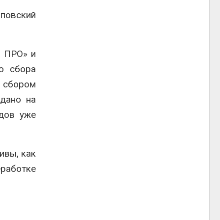
аповский
а ПРО» и
о сбора
 сбором
едано на
одов уже
ивы, как
работке