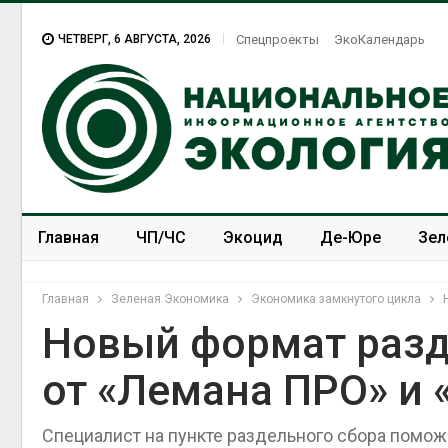
ЧЕТВЕРГ, 6 АВГУСТА, 2026
Спецпроекты
ЭкоКалендарь
Главная
ЧП/ЧС
Экоцид
Де-Юре
Зел
Спецпроекты
ЭкоЗОЖ
Главная
Зеленая Экономика
Экономика замкнутого цикла
Новый формат разд
от «Лемана ПРО» и 
Суд запретил
использовать
крокодилов для охраны
Специалист на пункте раздельного сбора помож
израильской тюрьмы