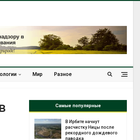
нологии
Мир
Разное
в
Самые популярные
нут
Суд запретил
ицы после
использовать
дождевого
крокодилов для охраны
израильской тюрьмы