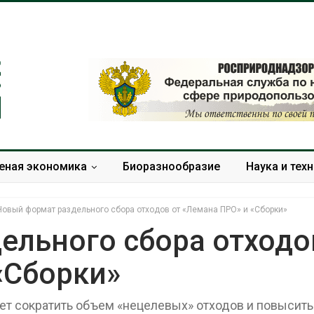
еная экономика
Биоразнообразие
Наука и тех
Новый формат раздельного сбора отходов от «Лемана ПРО» и «Сборки»
ельного сбора отходо
«Сборки»
Европа теряет всё
В Ирбите нач
больше лесной
расчистку Н
биомассы из-за засух,
рекордного 
ет сократить объем «нецелевых» отходов и повысить
вредителей и рубок
паводка