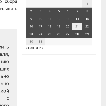
го сбора
1
меньшить
2
3
4
5
6
7
8
9
10
11
12
13
14
15
16
17
18
19
20
21
22
23
24
25
26
27
28
29
30
31
сить
« Ноя
Янв »
еля,
нию
аших
льно
льно
акой
а с
ного