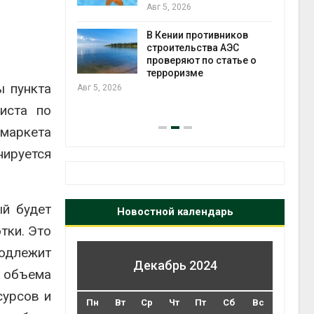
пре
Авг 5, 2026
Авг 6
ивников
Суд взыскал с
ва АЭС
золотодобывающей
 статье о
компании 145,4 млн
рублей за ущерб недрам
ы пункта
Авг 5, 2026
бли
иста по
Авг 6
рмаркета
нируется
ый будет
Новостной календарь
тки. Это
одлежит
Декабрь 2024
о объема
сурсов и
Пн
Вт
Ср
Чт
Пт
Сб
Вс