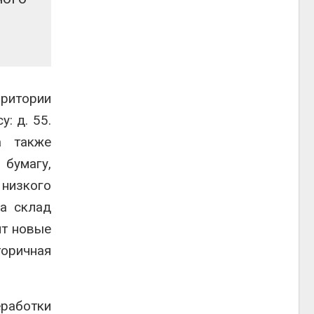
рритории
: д. 55.
а также
 бумагу,
 низкого
на склад
ят новые
торичная
еработки