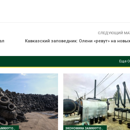
СЛЕДУЮЩИЙ МА
ал
Кавказский заповедник: Олени «ревут» на новы
Еще О
ЭКОНОМИКА ЗАМКНУТОГО ЦИКЛА
ЭКОНОМИКА ЗАМКНУТОГО ЦИКЛА