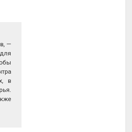
в, —
 для
тобы
нтра
х, в
рья.
акже