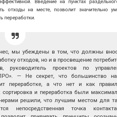
оэффективной. Введение на пунктах раздельно
ать отходы на месте, позволит значительно у
ь переработки.
нес, мы убеждены в том, что должны вно
аботку отходов, но и в просвещение потребит
в, руководитель проектов по управле
ПРО». — Не секрет, что большинство н
ит переработке, а что нет и как прави
х сортировка и переработка были максима
нерами решили, что лучшим местом для т
ется непосредственная точка контакт
 позволит прививать принципы осознан