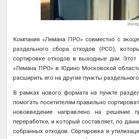
престу
Авг 5, 2026
Авг 6, 2
Суд взыскал с
золотодобывающей
Изобр
компании 145,4 млн
рублей за ущерб недрам
Компания «Лемана ПРО» совместно с экоце
Авг 5, 2026
ближа
раздельного сбора отходов (РСО), котор
Авг 6, 2
сортировке отходов в выходные дни. Этот 
«Лемана ПРО» в Юдино Московской области,
расширить его на другие пункты раздельного
В рамках нового формата на пункте раздел
помогать посетителям правильно сортироват
нововведение направлено на решение 
переработке, и который составляет, по дан
собранных отходов. Сортировка и утилизац