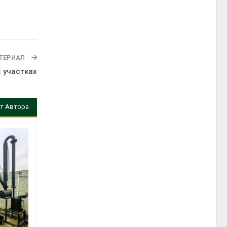
ТЕРИАЛ
х участках
т Автора