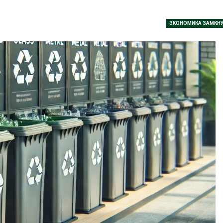
026
Авг 6, 2026
ЭКОНОМИКА ЗАМКНУ
В горах Карачаево-
В Домодедо
Черкесии выявили новые
ликвидирую
места произрастания
последствия
краснокнижных растений
химикатов п
на складе
026
Авг 6, 2026
Учёные научили салат
производить «животный»
Изменение к
белок для растительного
меняет ареа
мяса
по всему мир
026
Авг 6, 2026
Засуха в Индонезии
В Австралии 
увеличила производство
стоимость у
соли почти в 20 раз
солнечных п
бизнеса
Авг 6, 2026
Авг 6, 2026
В пяти странах Амазонии
задержали более 800
Москвариум 
человек в ходе операции
летие трёхд
против экологических
фестивалем