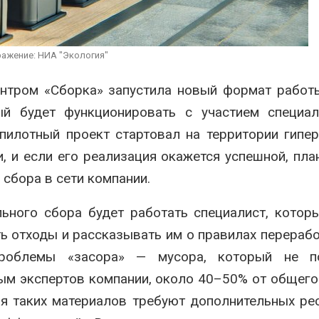
плений
Авг 5, 2026
026
В Кении прот
Новый порядок расчёта
строительст
ажение: НИА "Экология"
нарушений квот на
проверяют по
промышленные выбросы
терроризме
может появиться в
нтром «Сборка» запустила новый формат работ
Авг 5, 2026
йшее время
ый будет функционировать с участием специал
026
пилотный проект стартовал на территории гипе
 и если его реализация окажется успешной, пла
 сбора в сети компании.
ьного сбора будет работать специалист, котор
ь отходы и рассказывать им о правилах перерабо
проблемы «засора» — мусора, который не п
ным экспертов компании, около 40–50% от общег
ия таких материалов требуют дополнительных ре