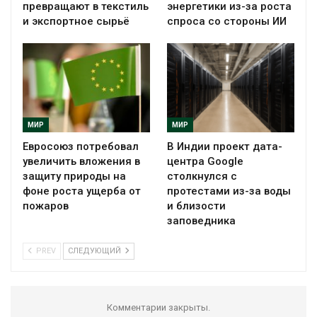
превращают в текстиль
энергетики из-за роста
и экспортное сырьё
спроса со стороны ИИ
МИР
МИР
Евросоюз потребовал
В Индии проект дата-
увеличить вложения в
центра Google
защиту природы на
столкнулся с
фоне роста ущерба от
протестами из-за воды
пожаров
и близости
заповедника
PREV
СЛЕДУЮЩИЙ
Комментарии закрыты.