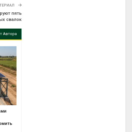
ТЕРИАЛ
руют пять
ых свалок
т Автора
ами
омить