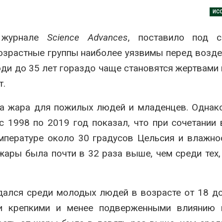
026
ИС
Ozon запусти
Региональный
помощи для 
в журнале
Science Advances
, поставило под с
экологический контроль
Нижнего Нов
в России фактически
Авг 7, 2026
возрастные группы наиболее уязвимы перед возд
ушёл от проверок к
дению
ди до 35 лет гораздо чаще становятся жертвами
В Индии прое
026
центра Googl
т.
столкнулся с
Южная Корея ускорит
из-за воды и
развитие солнечной
заповедника
на жара для пожилых людей и младенцев. Однак
энергетики из-за роста
Авг 7, 2026
спроса со стороны ИИ
с 1998 по 2019 год показал, что при сочетании
026
Геосинтетика
емпературе около 30 градусов Цельсия и влажно
полигоне: ка
Приток воды в
инфраструкт
ары была почти в 32 раза выше, чем среди тех,
водохранилища Волги и
обращения с
Камы в августе может
Авг 7, 2026
превысить норму почти в
а раза
Американски
ался среди молодых людей в возрасте от 18 до
026
предупредил
ки крепкими и менее подверженными влиянию 
масштабном 
Евросоюз потребовал
из-за проти