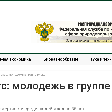
еная экономика
Биоразнообразие
Наука и тех
окус: молодежь в группе риска
с: молодежь в группе
Микропластик из
Камчатские 
упаковки может
олени набира
усиливать риск жировой
перед осенне
мертности среди людей младше 35 лет
болезни печени
Авг 7, 2026