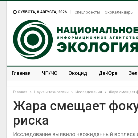
СУББОТА, 8 АВГУСТА, 2026
Спецпроекты
ЭкоКалендарь
Главная
ЧП/ЧС
Экоцид
Де-Юре
Зел
Спецпроекты
ЭкоЗОЖ
Главная
Наука и технологии
Исследования
Жара смещает ф
Жара смещает фоку
риска
Тайфун, засуха и пожары:
сразу несколько
регионов столкнулись с
Исследование выявило неожиданный всплеск с
экстремальными