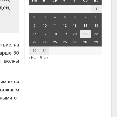
Пн
Вт
Ср
Чт
Пт
Сб
Вс
дей,
1
2
3
4
5
6
7
8
9
10
11
12
13
14
15
16
17
18
19
20
21
22
23
24
25
26
27
28
29
твие: на
30
31
тарше 50
« Ноя
Янв »
е волны
нимается
евожным
нными от