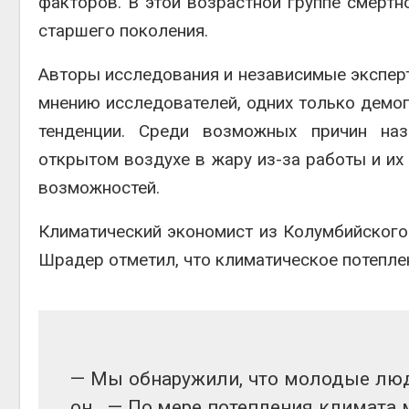
факторов. В этой возрастной группе смерт
ограничивает загрузку
судов из-за дефицита
старшего поколения.
пресной воды
Авг 6, 2026
Авг 7, 2
Авторы исследования и независимые эксперт
В китайской провинции
мнению исследователей, одних только демо
Шэньси из-за паводков
тенденции. Среди возможных причин на
эвакуировали более 140
тыс. человек
открытом воздухе в жару из-за работы и их
Авг 6, 2026
Авг 7, 2
возможностей.
Климатический экономист из Колумбийского
Шрадер отметил, что климатическое потеплен
— Мы обнаружили, что молодые люд
он. — По мере потепления климата 