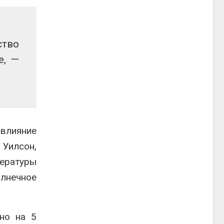
ство
е, —
влияние
Уилсон,
пературы
олнечное
но на 5