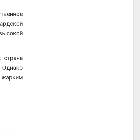
ственное
ардской
высокой
: страна
. Однако
 жарким