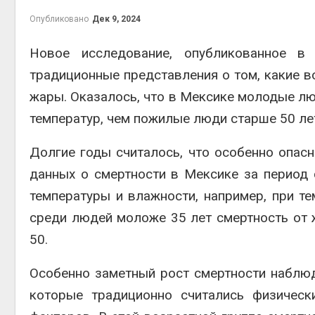
природными явлениями
Авг 8, 2
Опубликовано
Дек 9, 2024
Авг 7, 2026
Новое исследование, опубликованное 
Солнечные панели над
каналами позволяют
традиционные представления о том, какие 
одновременно
вырабатывать энергию и
наблю
жары. Оказалось, что в Мексике молодые лю
экономить воду
Авг 8, 2
температур, чем пожилые люди старше 50 ле
Авг 7, 2026
Дождевая вода с крыш
Долгие годы считалось, что особенно опас
может помочь городам
переживать жару
данных о смертности в Мексике за период 
Авг 7, 2026
Авг 7, 2
температуры и влажности, например, при т
Минприроды
среди людей моложе 35 лет смертность от ж
потребовало ускорить
50.
строительство мусорных
объектов и уборку
контейнерных площадок
полтор
Особенно заметный рост смертности наблюд
Авг 7, 2026
Авг 7, 2
которые традиционно считались физичес
Панамский канал вновь