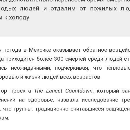
олодых людей и отдалим от пожилых лю
 к холоду.
я погода в Мексике оказывает обратное воздейс
а приходится более 300 смертей среди людей с
ись неожиданными, подчеркивая, что тепловы
оровью и жизни людей всех возрастов.
тор проекта
The Lancet Countdown
, который за
енений на здоровье, назвала исследование тр
т, что группы, традиционно считавшиеся защище
кам.