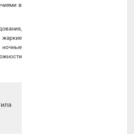
ичиями в
дования,
е жаркие
а ночные
ожности
тила