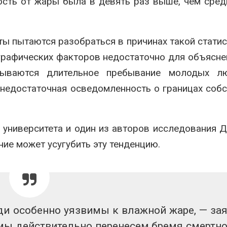
ность от жары была в девять раз выше, чем сре
увеличить вложения в
пены
защиту природы на фоне
Авг 7, 2026
роста ущерба от пожаров
026
Названы вед
ы пытаются разобраться в причинах такой статис
экологическ
Дом из старых шин
России по ит
графических факторов недостаточно для объясне
может обходиться без
года
зываются длительное пребывание молодых л
кондиционера и почти
Авг 7, 2026
без отопления
 недостаточная осведомленность о границах соб
026
 университета и один из авторов исследования
ие может усугубить эту тенденцию.
и особенно уязвимы к влажной жаре, — за
мы действительно перенесем бремя смертно