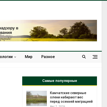
нологии
Мир
Разное
Самые популярные
северные
Тайфун, засуха и пожары:
ют вес
сразу несколько
й миграцией
регионов столкнулись с
экстремальными