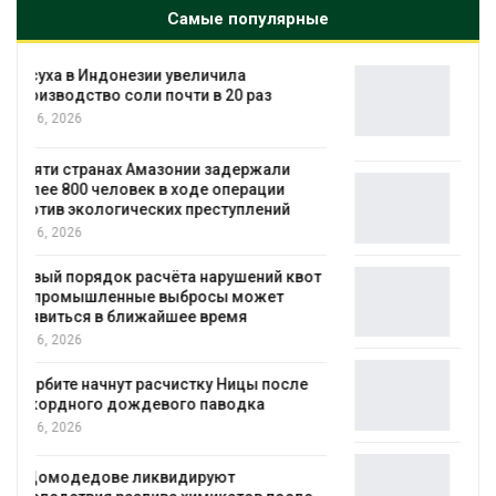
Самые популярные
В Австралии снизят стоимость
установки солнечных панелей для
бизнеса
Авг 6, 2026
Москвариум отметит 11-летие
трёхдневным фестивалем
Авг 5, 2026
т
В Кении противников строительства АЭС
проверяют по статье о терроризме
Авг 5, 2026
Суд запретил использовать крокодилов
для охраны израильской тюрьмы
Авг 5, 2026
Органические яйца оказались «хуже для
климата»: исследование показало