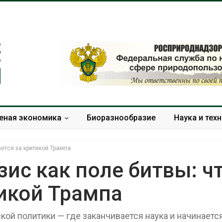
еная экономика
Биоразнообразие
Наука и тех
ается за критикой Трампа
ис как поле битвы: ч
икой Трампа
Панамский канал вновь
В горах Кара
ограничивает загрузку
Черкесии вы
судов из-за дефицита
места произр
ой политики — где заканчивается наука и начинаетс
пресной воды
краснокнижн