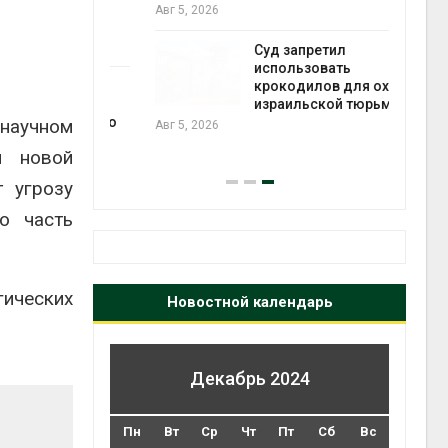
ься в
Авг 5, 2026
Авг 6
Суд запретил
использовать
ут
крокодилов для охраны
цы после
израильской тюрьмы
дождевого
научном
Авг 5, 2026
Авг 6
н новой
 угрозу
о часть
гических
Новостной календарь
Декабрь 2024
Пн
Вт
Ср
Чт
Пт
Сб
Вс