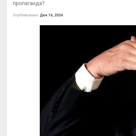
пропаганда?
на складе
Авг 6, 2
Авг 6, 2026
Опубликовано
Дек 16, 2024
Изменение климата
меняет ареалы бабочек
по всему миру
Авг 6, 2026
Авг 6, 2
В Австралии снизят
стоимость установки
солнечных панелей для
бизнеса
Авг 6, 2026
Авг 6, 2
Москвариум отметит 11-
летие трёхдневным
фестивалем
Авг 5, 2026
Авг 6, 2
В Кении противников
строительства АЭС
проверяют по статье о
терроризме