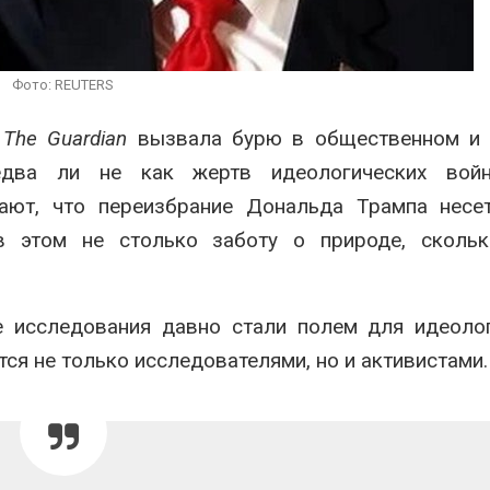
сентябре
может появит
ближайшее время
026
Авг 6, 2026
Европа теряет всё
Фото: REUTERS
больше лесной
В Ирбите начн
биомассы из-за засух,
расчистку Ни
вредителей и рубок
рекордного 
я
The Guardian
вызвала бурю в общественном и 
паводка
026
 едва ли не как жертв идеологических вой
Авг 6, 2026
ют, что переизбрание Дональда Трампа несет
в этом не столько заботу о природе, скольк
е исследования давно стали полем для идеоло
ся не только исследователями, но и активистами.