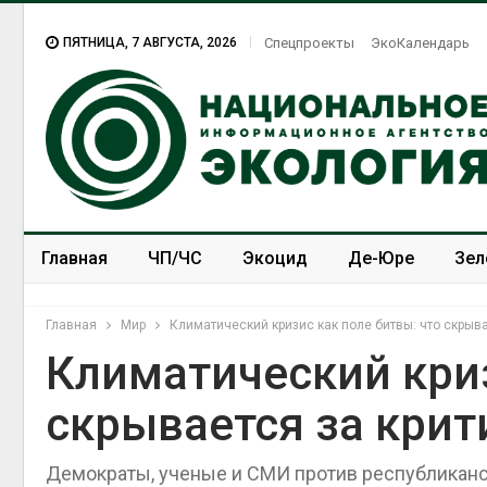
ПЯТНИЦА, 7 АВГУСТА, 2026
Спецпроекты
ЭкоКалендарь
Главная
ЧП/ЧС
Экоцид
Де-Юре
Зел
Спецпроекты
ЭкоЗОЖ
Главная
Мир
Климатический кризис как поле битвы: что скрыв
Климатический криз
скрывается за крит
В Домодедове
ликвидируют
последствия разлива
Демократы, ученые и СМИ против республиканск
химикатов после пожара