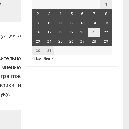
n
.
1
2
3
4
5
6
7
8
9
10
11
12
13
14
15
16
17
18
19
20
21
22
уации, а
23
24
25
26
27
28
29
30
31
вительно
« Ноя
Янв »
 мнению
 грантов
ктики и
уку.