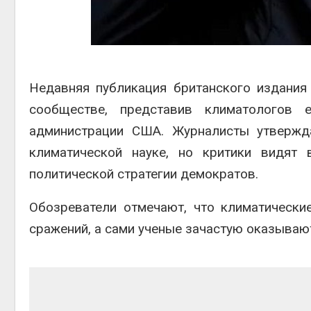
Авг 5, 2026
Авг 6, 2
Суд запретил
использовать
крокодилов для охраны
израильской тюрьмы
Недавняя публикация британского издани
Авг 5, 2026
Авг 6, 2
сообществе, представив климатологов
администрации США. Журналисты утвержда
климатической науке, но критики видят 
политической стратегии демократов.
Обозреватели отмечают, что климатически
сражений, а сами ученые зачастую оказывают