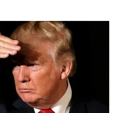
026
Авг 6, 2026
В китайской провинции
Учёные научи
Шэньси из-за паводков
производить
эвакуировали более 140
белок для ра
тыс. человек
мяса
026
Авг 6, 2026
МЕГА и ВкусВилл
Засуха в Инд
установили
увеличила п
экообменники для сбора
соли почти в 
вторсырья
Авг 6, 2026
026
В пяти стран
Учёные предложили
задержали бо
получать питьевую воду
человек в хо
из воздуха с помощью
против эколо
ветра
преступлений
026
Авг 6, 2026
Приложение «Экопульс»
Новый поряд
для контроля мусорных
нарушений кв
площадок запустят в
промышленн