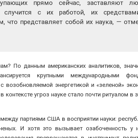
тупающих прямо сейчас, заставляют лю
о случится с их работой, их средства
м, что представляет собой их наука, — отм
лам? По данным американских аналитиков, знач
нансируется крупными международными фо
 с возобновляемой энергетикой и «зеленой» эко
в контексте угроз науке стало почти ритуалом в 
между партиями США в восприятии науки: респу
ченых. И хотя это вызывает озабоченность у 
исследования превращаются в инструмент поли