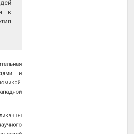
дей
ми к
етил
ительная
ндами и
номикой.
западной
бликанцы
научного
тической