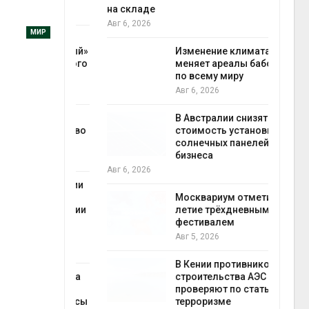
на складе
Авг 6
Авг 6, 2026
МИР
ли салат
 «животный»
Изменение климата
стительного
меняет ареалы бабочек
по всему миру
Авг 6, 2026
Авг 6
онезии
В Австралии снизят
роизводство
стоимость установки
20 раз
солнечных панелей для
бизнеса
Авг 6, 2026
Авг 6
ах Амазонии
лее 800
Москвариум отметит 11-
де операции
летие трёхдневным
гических
фестивалем
Авг 5, 2026
Авг 6
В Кении противников
ок расчёта
строительства АЭС
от на
проверяют по статье о
ые выбросы
терроризме