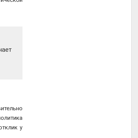
нает
вительно
политика
отклик у