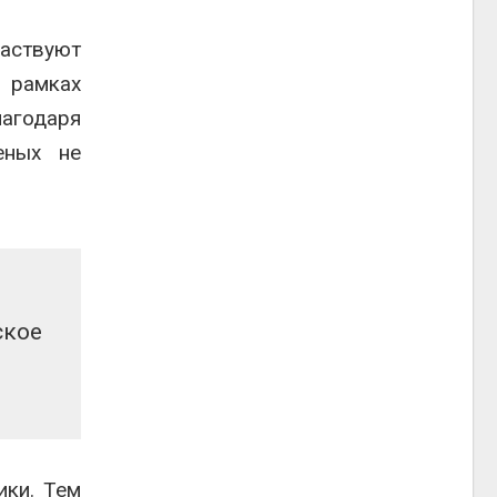
частвуют
в рамках
агодаря
еных не
ское
ики. Тем