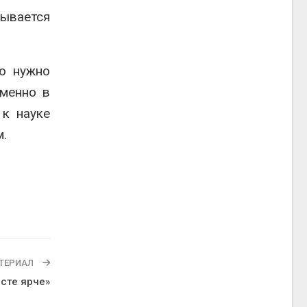
рывается
ую нужно
еменно в
 к науке
м.
ТЕРИАЛ
сте ярче»