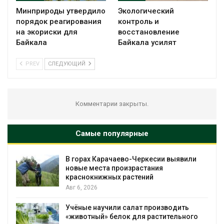
Минприроды утвердило
Экологический
порядок реагирования
контроль и
на экориски для
восстановление
Байкала
Байкала усилят
PREV
СЛЕДУЮЩИЙ
Комментарии закрыты.
Самые популярные
В горах Карачаево-Черкесии выявили
В Д
новые места произрастания
пос
краснокнижных растений
пож
Авг 6, 2026
Авг 
Учёные научили салат производить
Изм
«животный» белок для растительного
баб