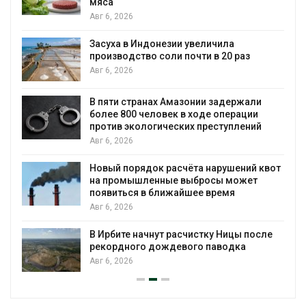
мяса
Авг 
Авг 6, 2026
В А
Засуха в Индонезии увеличила
уст
производство соли почти в 20 раз
биз
Авг 6, 2026
Авг 
В пяти странах Амазонии задержали
Мос
более 800 человек в ходе операции
трё
против экологических преступлений
Авг 
Авг 6, 2026
В К
Новый порядок расчёта нарушений квот
про
на промышленные выбросы может
Авг 
появиться в ближайшее время
Авг 6, 2026
Суд
для
В Ирбите начнут расчистку Ницы после
Авг 
рекордного дождевого паводка
Авг 6, 2026