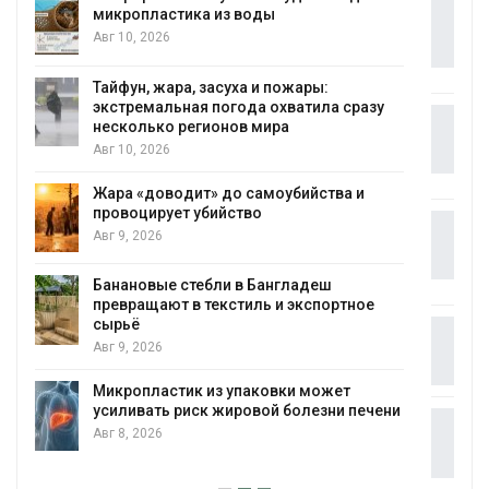
Южная Корея ускорит развитие
солнечной энергетики из-за роста
спроса со стороны ИИ
Авг 7, 2026
у
Приток воды в водохранилища Волги и
Камы в августе может превысить норму
почти в полтора раза
Авг 7, 2026
Евросоюз потребовал увеличить
вложения в защиту природы на фоне
роста ущерба от пожаров
Авг 7, 2026
Дом из старых шин может обходиться
без кондиционера и почти без отопления
Авг 7, 2026
ени
Камчатские северные олени набирают
вес перед осенней миграцией
Авг 7, 2026