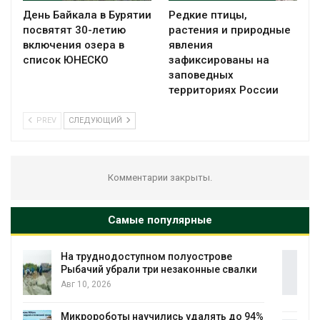
День Байкала в Бурятии
Редкие птицы,
посвятят 30-летию
растения и природные
включения озера в
явления
список ЮНЕСКО
зафиксированы на
заповедных
территориях России
PREV
СЛЕДУЮЩИЙ
Комментарии закрыты.
Самые популярные
Региональный экологический контроль
ки
в России фактически ушёл от проверок к
наблюдению
Авг 8, 2026
94%