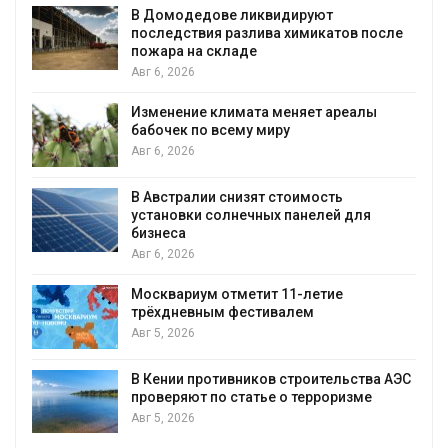
В Домодедове ликвидируют
последствия разлива химикатов после
пожара на складе
Авг 6, 2026
Изменение климата меняет ареалы
бабочек по всему миру
Авг 6, 2026
В Австралии снизят стоимость
установки солнечных панелей для
бизнеса
Авг 6, 2026
Москвариум отметит 11-летие
трёхдневным фестивалем
Авг 5, 2026
А
В Кении противников строительства АЭС
проверяют по статье о терроризме
т
Авг 5, 2026