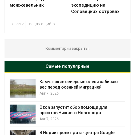
можжевельник
экспедицию на
Соловецких островах
PREV
СЛЕДУЮЩИЙ
Комментарии закрыты.
Самые популярные
Камчатские северные олени набирают
и
вес перед осенней миграцией
Авг 7, 2026
А
Ozon запустит сбор помощи для
к
приютов Нижнего Новгорода
Авг 7, 2026
В Индии проект дата-центра Google