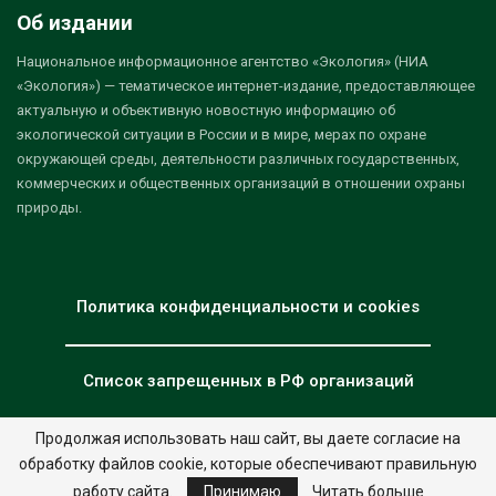
Об издании
Национальное информационное агентство «Экология» (НИА
«Экология») — тематическое интернет-издание, предоставляющее
актуальную и объективную новостную информацию об
экологической ситуации в России и в мире, мерах по охране
окружающей среды, деятельности различных государственных,
коммерческих и общественных организаций в отношении охраны
природы.
Политика конфиденциальности и cookies
Список запрещенных в РФ организаций
Продолжая использовать наш сайт, вы даете согласие на
обработку файлов cookie, которые обеспечивают правильную
© 2026 - НИА "Экология". Все права защищены.
Дизайн:
nia.eco
работу сайта.
Принимаю
Читать больше