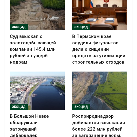
ЭКОЦИД
ЭКОЦИД
Суд взыскал с
В Пермском крае
золотодобывающей
осудили фигурантов
компании 145,4 млн
дела о хищении
рублей за ущерб
средств на утилизации
недрам
строительных отходов
ЭКОЦИД
ЭКОЦИД
В Большой Невке
Росприроднадзор
обнаружили
добивается взыскания
затонувший
более 222 млн рублей
дебаркадер
за загрязнение воды,