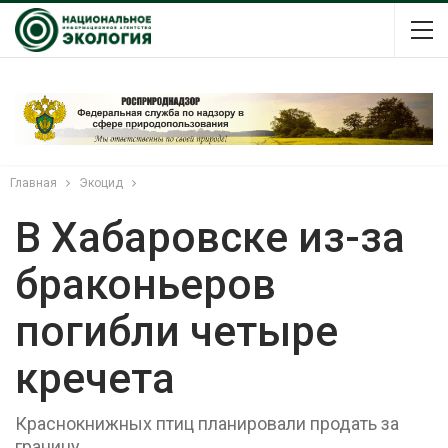
Главная
Экоцид
В Хабаровске из-за
браконьеров
погибли четыре
кречета
Краснокнижных птиц планировали продать за
границу