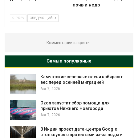
почв и недр
PREV
СЛЕДУЮЩИЙ
Комментарии закрыты.
Самые популярные
Камчатские северные олени набирают
и
вес перед осенней миграцией
Авг 7, 2026
А
Ozon запустит сбор помощи для
к
приютов Нижнего Новгорода
Авг 7, 2026
В Индии проект дата-центра Google
столкнулся с протестами из-за воды и
А