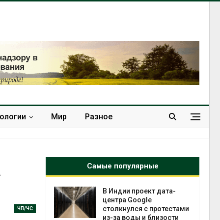
нологии
Мир
Разное
а
Самые популярные
 ускорит
В Индии проект дата-
нечной
центра Google
-за роста
столкнулся с протестами
ЧП/ЧС
ороны ИИ
из-за воды и близости