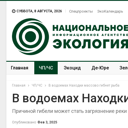
СУББОТА, 8 АВГУСТА, 2026
Спецпроекты
ЭкоКалендарь
Главная
ЧП/ЧС
Экоцид
Де-Юре
Зел
Спецпроекты
ЭкоЗОЖ
Главная
ЧП/ЧС
В водоемах Находки массово гибнет рыба
В водоемах Находки
Причиной гибели может стать загрязнение реки 
Опубликовано
Фев 3, 2025