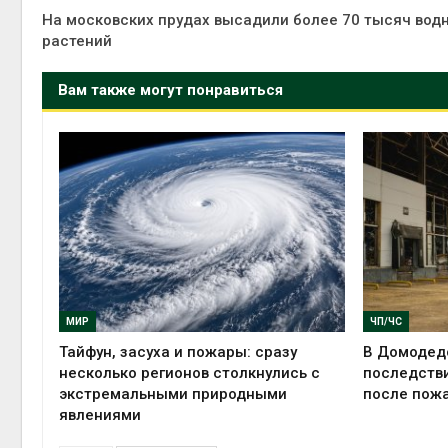
На московских прудах высадили более 70 тысяч вод
растений
Вам также могут понравиться
МИР
ЧП/ЧС
Тайфун, засуха и пожары: сразу
В Домодед
несколько регионов столкнулись с
последстви
экстремальными природными
после пожа
явлениями