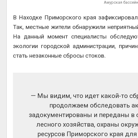
Амурская бассей
Авг 6, 2
В Находке Приморского края зафиксировал
Так, местные жители обнаружили неприятный
На данный момент специалисты обследую
Авг 6, 2
экологии городской администрации, причи
стать незаконные сбросы стоков.
—‬ Мы видим, что идет какой-то сб
продолжаем обследовать ак
задокументированы и переданы в 
лесного хозяйства, охраны окр
ресурсов Приморского края для