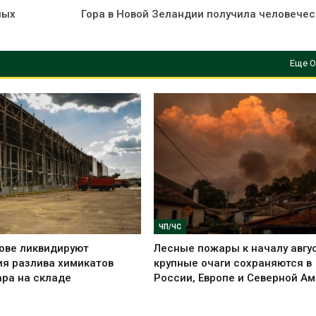
ных
Гора в Новой Зеландии получила человечес
Еще О
ЧП/ЧС
ове ликвидируют
Лесные пожары к началу авгус
я разлива химикатов
крупные очаги сохраняются в
ра на складе
России, Европе и Северной А