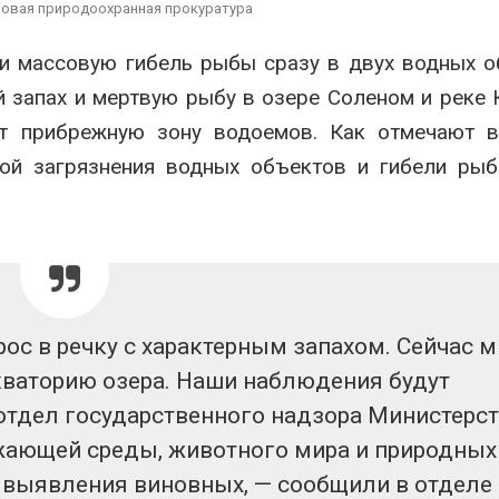
вторсырья
перед осенне
новая природоохранная прокуратура
026
Авг 7, 2026
и массовую гибель рыбы сразу в двух водных о
Учёные предложили
Ozon запусти
 запах и мертвую рыбу в озере Соленом и реке 
получать питьевую воду
помощи для 
из воздуха с помощью
Нижнего Нов
т прибрежную зону водоемов. Как отмечают в
ветра
Авг 7, 2026
026
ной загрязнения водных объектов и гибели ры
рос в речку с характерным запахом. Сейчас 
ваторию озера. Наши наблюдения будут
отдел государственного надзора Министерс
ужающей среды, животного мира и природных
 выявления виновных, —‬ сообщили в отделе