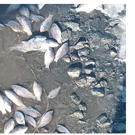
Авг 7, 2026
Минприроды
потребовало ускорить
Приток воды 
строительство мусорных
водохранили
объектов и уборку
Камы в авгус
нерных площадок
превысить но
полтора раза
026
Авг 7, 2026
Панамский канал вновь
ограничивает загрузку
Евросоюз по
судов из-за дефицита
увеличить вл
пресной воды
защиту приро
роста ущерба
026
Авг 7, 2026
В китайской провинции
Шэньси из-за паводков
Дом из стары
эвакуировали более 140
может обходи
тыс. человек
кондиционера
без отоплени
026
Авг 7, 2026
МЕГА и ВкусВилл
установили
Камчатские 
экообменники для сбора
олени набира