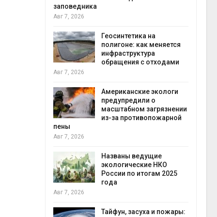
заповедника
Авг 7, 2026
в
ща Волги и
Геосинтетика на
те может
полигоне: как меняется
рму почти в
инфраструктура
конт
обращения с отходами
Авг 7
Авг 7, 2026
требовал
Американские экологи
ожения в
предупредили о
ды на фоне
масштабном загрязнении
 от пожаров
из-за противопожарной
Авг 6
пены
Авг 7, 2026
х шин
ться без
Названы ведущие
 и почти
экологические НКО
я
России по итогам 2025
Авг 6
года
Авг 7, 2026
северные
ют вес
Тайфун, засуха и пожары: