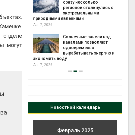
й миграцией
сразу несколько
регионов столкнулись с
Авг 6
экстремальными
бъектах.
природными явлениями
т сбор
Авг 7, 2026
Каменке.
приютов
города
 отделе
Солнечные панели над
каналами позволяют
Авг 6
бы могут
одновременно
вырабатывать энергию и
экономить воду
Авг 7, 2026
мы
Новостной календарь
тва
Февраль 2025