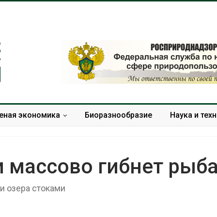
еная экономика
Биоразнообразие
Наука и тех
 массово гибнет рыб
и озера стоками
Дождевая вода с крыш
Южная Корея
может помочь городам
развитие сол
переживать жару
энергетики из
спроса со ст
Авг 7, 2026