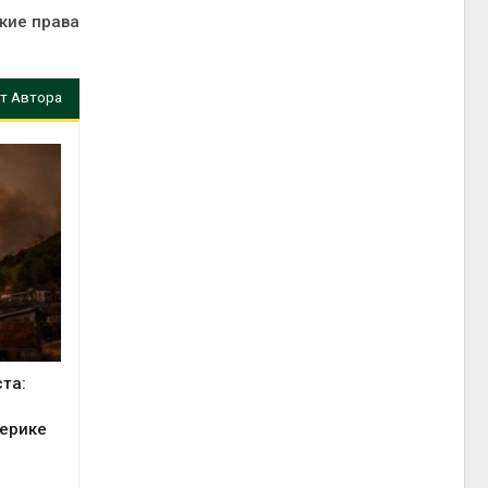
кие права
т Автора
та:
мерике