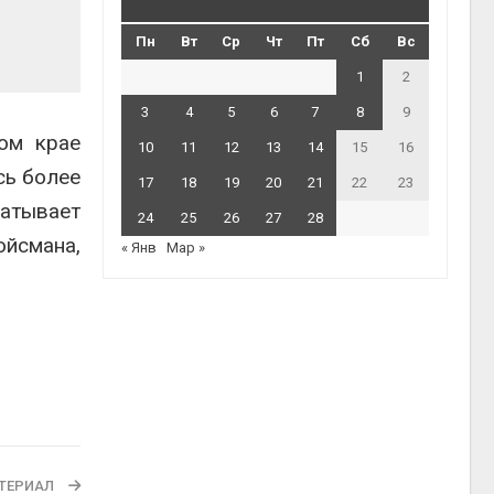
Пн
Вт
Ср
Чт
Пт
Сб
Вс
1
2
3
4
5
6
7
8
9
ом крае
10
11
12
13
14
15
16
сь более
17
18
19
20
21
22
23
ватывает
24
25
26
27
28
ойсмана,
« Янв
Мар »
ТЕРИАЛ