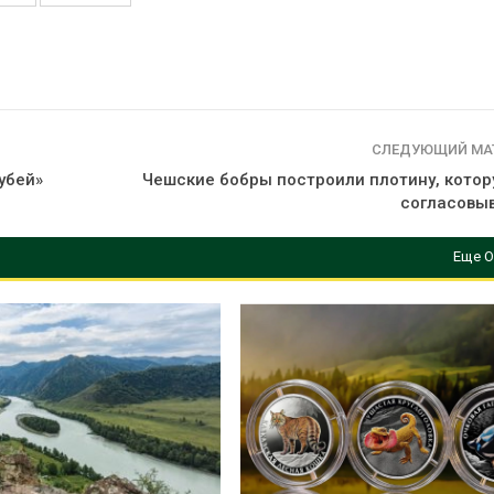
СЛЕДУЮЩИЙ МА
убей»
Чешские бобры построили плотину, котор
согласовыв
Еще О