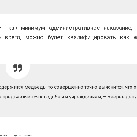
единую систему
Авг 5, 2026
мониторинга и оценки
нагрузки на Байкал
В Кении прот
026
строительств
проверяют по
ит как минимум административное наказание, 
Спасённые от
терроризме
е всего, можно будет квалифицировать как ж
исчезновения крокодилы
Авг 5, 2026
всё чаще нападают на
жителей Малайзии
026
одержится медведь, то совершенно точно выяснится, что о
я предъявляются к подобным учреждениям, — уверен депут
ирки
цирк шапито