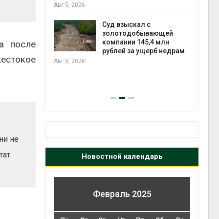
Авг 5, 2026
ивников
Суд взыскал с
Авг 5
а АЭС
золотодобывающей
 статье о
компании 145,4 млн
а после
рублей за ущерб недрам
естокое
Авг 5, 2026
Авг 5
ни не
ат.
Новостной календарь
Февраль 2025