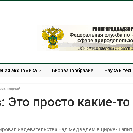
еная экономика
Биоразнообразие
Наука и тех
редельщики!
 Это просто какие-то
Микропластик
В Ирбите начн
обнаружили почти у всех
расчистку Ни
животных
рекордного 
ировал издевательства над медведем в цирке-шапит
глубоководных
паводка