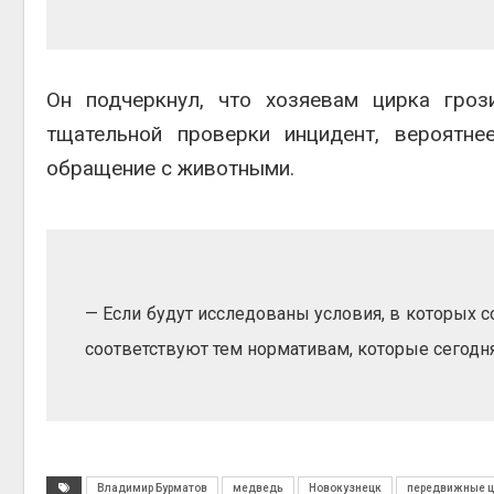
Авг 5, 2
Он подчеркнул, что хозяевам цирка гроз
тщательной проверки инцидент, вероятне
обращение с животными.
Авг 5, 2
— Если будут исследованы условия, в которых с
соответствуют тем нормативам, которые сегодн
Владимир Бурматов
медведь
Новокузнецк
передвижные ц