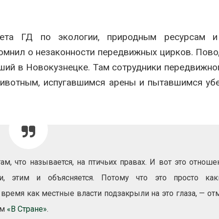
ермальных источников
Авг 6, 2026
026
В Домодедо
тета ГД по экологии, природным ресурсам и
В Пермском крае
ликвидируют
осудили фигурантов дела
последствия 
мнил о незаконности передвижных цирков. Пов
о хищении средств на
химикатов п
утилизации строительных
на складе
ший в Новокузнецке. Там сотрудники передвижно
ов
Авг 6, 2026
 животным, испугавшимся арены и пытавшимся уб
026
Изменение к
В Мурманске начали
меняет ареал
испытывать подземную
по всему мир
систему сбора отходов
Авг 6, 2026
Авг 5, 2026
В Австралии 
В Татарстане
стоимость ус
продолжают
солнечных п
м, что называется, на птичьих правах. И вот это отноше
отслеживать
бизнеса
перемещения
и, этим и объясняется. Потому что это просто как
Авг 6, 2026
енных соколов-балобанов
о время как местные власти подзакрыли на это глаза, — от
026
Москвариум о
летие трёхд
ом
«В Стране»
.
Минприроды утвердило
фестивалем