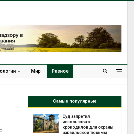
нологии
Мир
Разное
Самые популярные
ут
Суд запретил
цы после
использовать
дождевого
крокодилов для охраны
о
израильской тюрьмы