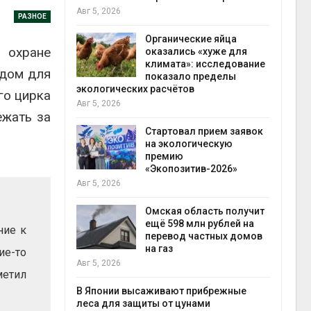
гидр
Авг 5, 2026
РАЗНОЕ
Авг 5
ве
Органические яйца
 охране
оказались «хуже для
разлива
климата»: исследование
одом для
осле пожара
показало пределы
экологических расчётов
го цирка
отхо
Авг 5, 2026
ежать за
Авг 5
лимата
Стартовал прием заявок
ы бабочек
на экологическую
у
премию
«Экопозитив-2026»
Авг 5, 2026
снизят
тановки
Омская область получит
анелей для
ещё 598 млн рублей на
ние к
перевод частных домов
на газ
ие-то
выпу
Авг 5, 2026
метил
Авг 5
тметит 11-
невным
В Японии высаживают прибрежные
леса для защиты от цунами