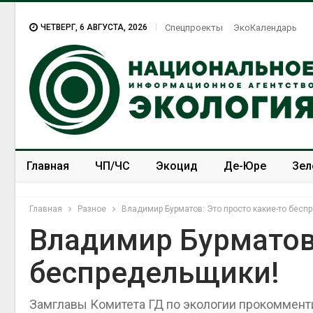
ЧЕТВЕРГ, 6 АВГУСТА, 2026
Спецпроекты
ЭкоКалендарь
Главная
ЧП/ЧС
Экоцид
Де-Юре
Зел
Спецпроекты
ЭкоЗОЖ
Главная
Разное
Владимир Бурматов: Это просто какие-то бесп
Владимир Бурматов:
беспредельщики!
Замглавы Комитета ГД по экологии прокоммент