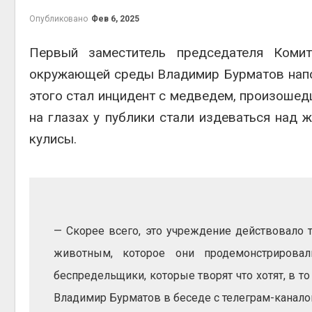
гидрот
Опубликовано
Фев 6, 2025
Авг 5, 2
Первый заместитель председателя Коми
окружающей среды Владимир Бурматов напо
этого стал инцидент с медведем, произошед
отход
на глазах у публики стали издеваться над
Авг 5, 2
кулисы.
— Скорее всего, это учреждение действовало та
животным, которое они продемонстрировал
выпущ
беспредельщики, которые творят что хотят, в т
Авг 5, 2
Владимир Бурматов в беседе с телеграм-канал