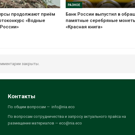
РАЗНОЕ
урсы продолжают приём
Банк России выпустил в обра
отоконкурс «Водные
памятные серебряные монет
 России»
«Красная книга»
мментарии закрыты.
Контакты
По общим вопросам — info@nia.eco
По вопросам сотрудничества и запросу актуального прайса на
размещение материалов — eco@nia.eco