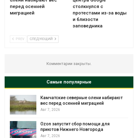
олени набирают вес
центра Google
перед осенней
столкнулся с
миграцией
протестами из-за воды
и близости
заповедника
PREV
СЛЕДУЮЩИЙ
Комментарии закрыты.
Самые популярные
Камчатские северные олени набирают
вес перед осенней миграцией
Авг 7, 2026
Авг
Ozon запустит сбор помощи для
приютов Нижнего Новгорода
Авг 7, 2026