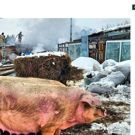
026
В Индии прое
Приложение «Экопульс»
центра Googl
для контроля мусорных
столкнулся с
площадок запустят в
из-за воды и
сентябре
заповедника
026
Авг 7, 2026
Европа теряет всё
Геосинтетика
больше лесной
полигоне: ка
биомассы из-за засух,
инфраструкт
вредителей и рубок
обращения с
026
Авг 7, 2026
В горах Карачаево-
Американски
Черкесии выявили новые
предупредил
места произрастания
масштабном 
краснокнижных растений
из-за проти
пены
026
Авг 7, 2026
Учёные научили салат
производить «животный»
Названы вед
белок для растительного
экологическ