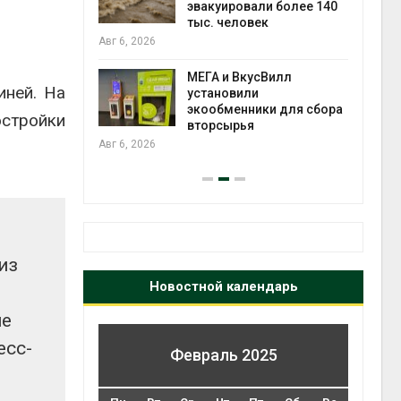
огам 2025
эвакуировали более 140
тыс. человек
Авг 6
Авг 6, 2026
а и пожары:
МЕГА и ВкусВилл
иней. На
ько
установили
лкнулись с
экообменники для сбора
остройки
ыми
вторсырья
Авг 6, 2026
из
Новостной календарь
ие
есс-
Февраль 2025