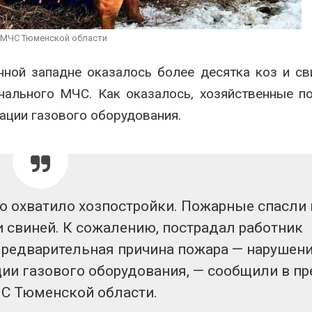
мяса
России по ит
года
026
Авг 7, 2026
 МЧС Тюменской области
Засуха в Индонезии
увеличила производство
Тайфун, засух
ной западне оказалось более десятка коз и св
соли почти в 20 раз
сразу нескол
регионов сто
Авг 6, 2026
ального МЧС. Как оказалось, хозяйственные п
экстремальн
природными явлениями
ации газового оборудования.
Авг 7, 2026
ю охватило хозпостройки. Пожарные спасли 
и свиней. К сожалению, пострадал работник
 Предварительная причина пожара — нарушен
ии газового оборудования, —‬ сообщили в пр
С Тюменской области.