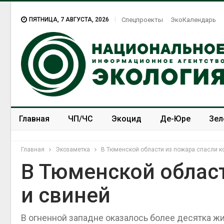
ПЯТНИЦА, 7 АВГУСТА, 2026
Спецпроекты
ЭкоКалендарь
Главная
ЧП/ЧС
Экоцид
Де-Юре
Зел
Спецпроекты
ЭкоЗОЖ
Главная
Экозаметка
В Тюменской области из пожара спасли к
В Тюменской област
и свиней
В огненной западне оказалось более десятка ж