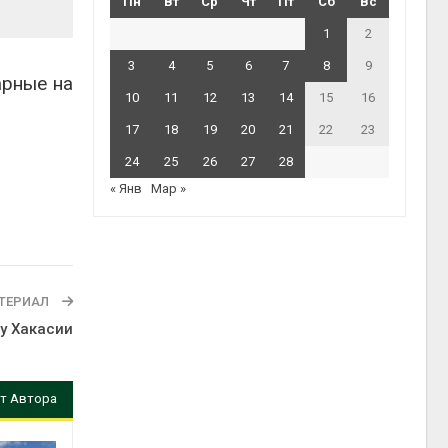
Пн
Вт
Ср
Чт
Пт
Сб
Вс
1
2
3
4
5
6
7
8
9
арные на
10
11
12
13
14
15
16
17
18
19
20
21
22
23
24
25
26
27
28
« Янв
Мар »
ТЕРИАЛ
у Хакасии
т Автора