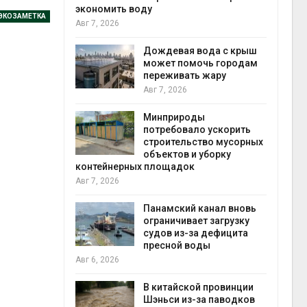
экономить воду
Авг 6
ЭКОЗАМЕТКА
Авг 7, 2026
кт дата-
e
 протестами
Дождевая вода с крыш
 близости
может помочь городам
переживать жару
Авг 7, 2026
Авг 6
 на
Минприроды
к меняется
потребовало ускорить
ура
строительство мусорных
 отходами
объектов и уборку
контейнерных площадок
Авг 6
Авг 7, 2026
е экологи
и о
Панамский канал вновь
загрязнении
ограничивает загрузку
вопожарной
судов из-за дефицита
пресной воды
Авг 6
Авг 6, 2026
ущие
В китайской провинции
ие НКО
Шэньси из-за паводков