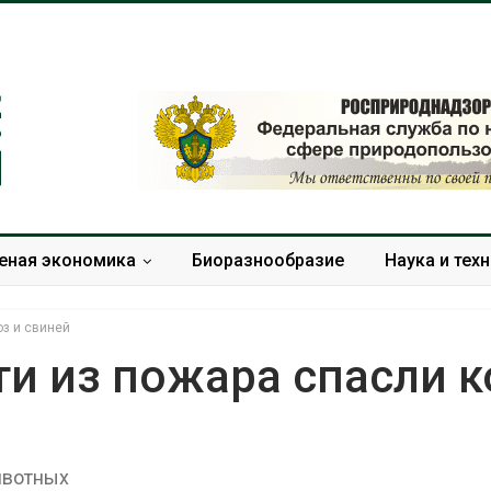
еная экономика
Биоразнообразие
Наука и тех
оз и свиней
и из пожара спасли к
Учёные предложили
Ozon запусти
получать питьевую воду
помощи для 
из воздуха с помощью
Нижнего Нов
ивотных
ветра
Авг 7, 2026