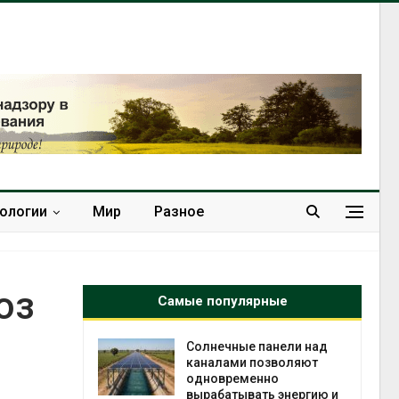
нологии
Мир
Разное
оз
Самые популярные
т сбор
Солнечные панели над
приютов
каналами позволяют
города
одновременно
вырабатывать энергию и