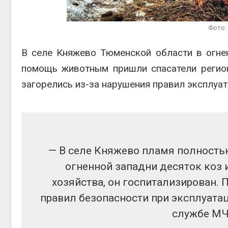
Авг 6, 2
Фото:
В селе Княжево Тюменской области в огнен
помощь животным пришли спасатели регион
загорелись из-за нарушения правил эксплуат
—‬ В селе Княжево пламя полность
огненной западни десяток коз 
хозяйства, он госпитализирован.
правил безопасности при эксплуатац
службе МЧ