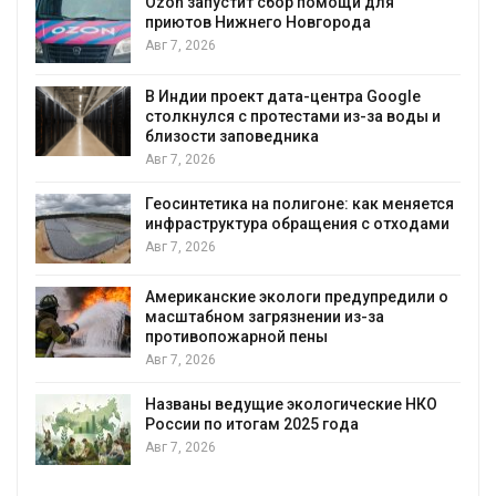
Ozon запустит сбор помощи для
к
приютов Нижнего Новгорода
Авг 7, 2026
В Индии проект дата-центра Google
столкнулся с протестами из-за воды и
А
близости заповедника
Авг 7, 2026
Геосинтетика на полигоне: как меняется
инфраструктура обращения с отходами
Авг 7, 2026
Американские экологи предупредили о
масштабном загрязнении из-за
противопожарной пены
Авг 7, 2026
Названы ведущие экологические НКО
России по итогам 2025 года
Авг 7, 2026
я