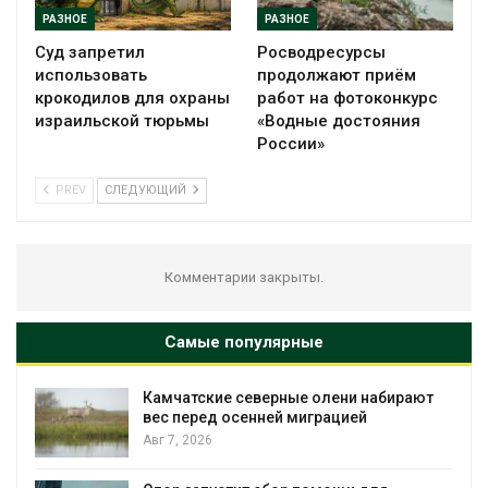
РАЗНОЕ
РАЗНОЕ
Суд запретил
Росводресурсы
использовать
продолжают приём
крокодилов для охраны
работ на фотоконкурс
израильской тюрьмы
«Водные достояния
России»
PREV
СЛЕДУЮЩИЙ
Комментарии закрыты.
Самые популярные
Камчатские северные олени набирают
и
вес перед осенней миграцией
Авг 7, 2026
А