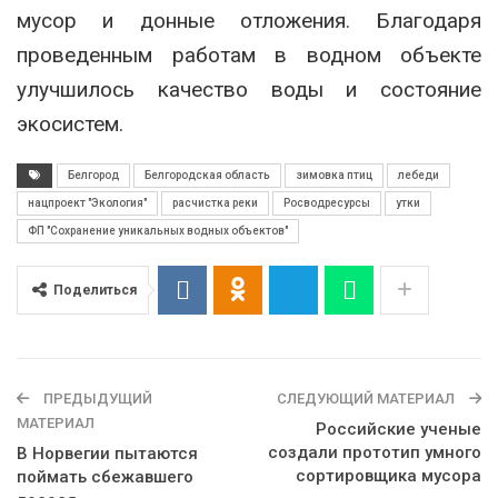
мусор и донные отложения. Благодаря
проведенным работам в водном объекте
улучшилось качество воды и состояние
экосистем.
Белгород
Белгородская область
зимовка птиц
лебеди
нацпроект "Экология"
расчистка реки
Росводресурсы
утки
ФП "Сохранение уникальных водных объектов"
Поделиться
ПРЕДЫДУЩИЙ
СЛЕДУЮЩИЙ МАТЕРИАЛ
МАТЕРИАЛ
Российские ученые
создали прототип умного
В Норвегии пытаются
сортировщика мусора
поймать сбежавшего