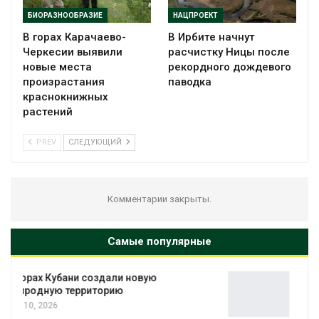
БИОРАЗНООБРАЗИЕ
НАЦПРОЕКТ
В горах Карачаево-
В Ирбите начнут
Черкесии выявили
расчистку Ницы после
новые места
рекордного дождевого
произрастания
паводка
краснокнижных
растений
PREV
СЛЕДУЮЩИЙ
Комментарии закрыты.
Самые популярные
Микропластик из упаковки может
усиливать риск жировой болезни печени
Авг 8, 2026