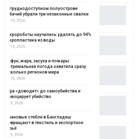
Региональный экологический контроль
в России фактически ушёл от проверок к
наблюдению
Авг 8, 2026
%
Южная Корея ускорит развитие
солнечной энергетики из-за роста
спроса со стороны ИИ
Авг 7, 2026
Приток воды в водохранилища Волги и
Камы в августе может превысить норму
почти в полтора раза
Авг 7, 2026
Евросоюз потребовал увеличить
вложения в защиту природы на фоне
роста ущерба от пожаров
Авг 7, 2026
Дом из старых шин может обходиться
без кондиционера и почти без отопления