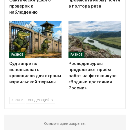
фактически ушёл от
превысить норму почти
проверок к
в полтора раза
наблюдению
РАЗНОЕ
РАЗНОЕ
Суд запретил
Росводресурсы
использовать
продолжают приём
крокодилов для охраны
работ на фотоконкурс
израильской тюрьмы
«Водные достояния
России»
PREV
СЛЕДУЮЩИЙ
Комментарии закрыты.