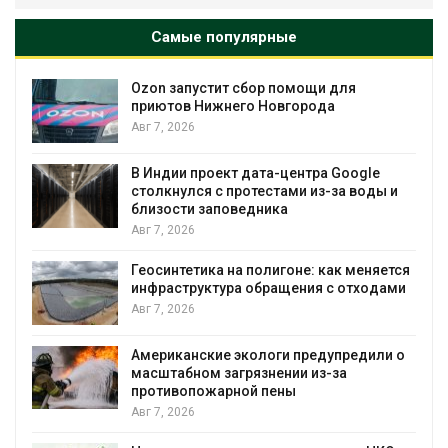
Самые популярные
Ozon запустит сбор помощи для
к
приютов Нижнего Новгорода
Авг 7, 2026
А
В Индии проект дата-центра Google
столкнулся с протестами из-за воды и
близости заповедника
Авг 7, 2026
Геосинтетика на полигоне: как меняется
инфраструктура обращения с отходами
Авг 7, 2026
Американские экологи предупредили о
масштабном загрязнении из-за
противопожарной пены
Авг 7, 2026