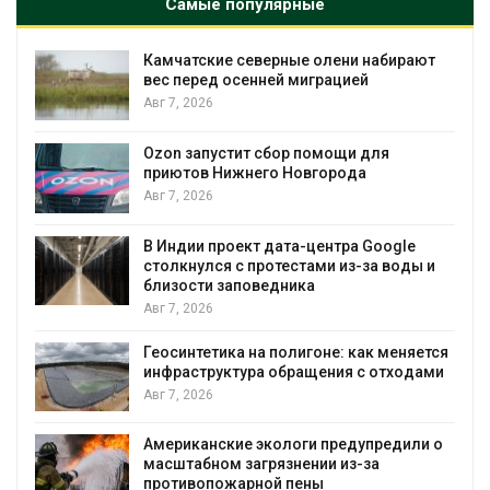
Самые популярные
северные олени набирают
Тайфун, засуха и 
сенней миграцией
несколько регион
экстремальными
явлениями
Авг 7, 2026
ит сбор помощи для
жнего Новгорода
Солнечные панел
позволяют однов
вырабатывать эне
воду
ект дата-центра Google
с протестами из-за воды и
Авг 7, 2026
поведника
Дождевая вода с
городам пережив
а на полигоне: как меняется
Авг 7, 2026
ура обращения с отходами
Минприроды потр
строительство му
уборку контейне
е экологи предупредили о
загрязнении из-за
Авг 7, 2026
арной пены