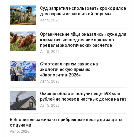
л использовать крокодилов
Микропластик обн
 израильской тюрьмы
животных глубок
гидротермальных
Авг 5, 2026
е яйца оказались «хуже для
В Пермском крае 
сследование показало
дела о хищении с
логических расчётов
строительных от
Авг 5, 2026
рием заявок на
В Мурманске нача
кую премию
подземную систем
-2026»
Авг 5, 2026
сть получит ещё 598 млн
В Татарстане пр
еревод частных домов на газ
перемещения вып
балобанов
Авг 5, 2026
брежные леса для защиты
Минприроды утве
мониторинга и оце
Байкал