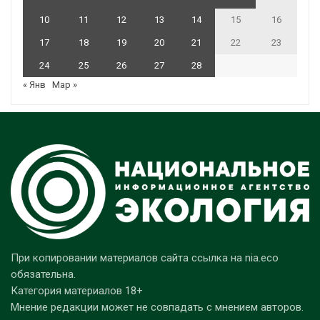
10
11
12
13
14
15
16
17
18
19
20
21
22
23
24
25
26
27
28
« Янв
Мар »
При копировании материалов сайта ссылка на nia.eco
обязательна.
Категория материалов 18+
Мнение редакции может не совпадать с мнением авторов.