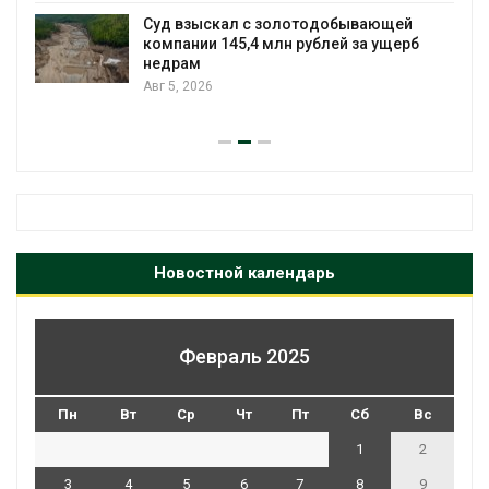
Авг 5, 2026
л с золотодобывающей
5,4 млн рублей за ущерб
Спасённые от исч
всё чаще нападаю
Малайзии
Авг 5, 2026
Новостной календарь
Февраль 2025
Пн
Вт
Ср
Чт
Пт
Сб
Вс
1
2
3
4
5
6
7
8
9