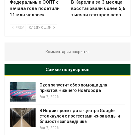
Федеральные ООПТ с
В Карелии за 3 месяца
начала года посетили
восстановили более 5,6
11 млн человек
тысячи гектаров леса
PREV
СЛЕДУЮЩИЙ
Комментарии закрыты.
Самые популярные
Ozon запустит сбор помощи для
к
приютов Нижнего Новгорода
Авг 7, 2026
А
В Индии проект дата-центра Google
столкнулся с протестами из-за воды и
близости заповедника
Авг 7, 2026