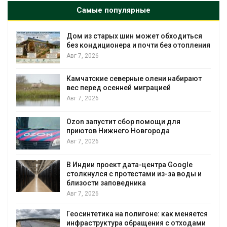
Самые популярные
Дом из старых шин может обходиться
без кондиционера и почти без отопления
Авг 7, 2026
Камчатские северные олени набирают
вес перед осенней миграцией
и
Авг 7, 2026
А
Ozon запустит сбор помощи для
приютов Нижнего Новгорода
к
Авг 7, 2026
В Индии проект дата-центра Google
столкнулся с протестами из-за воды и
А
близости заповедника
Авг 7, 2026
Геосинтетика на полигоне: как меняется
инфраструктура обращения с отходами