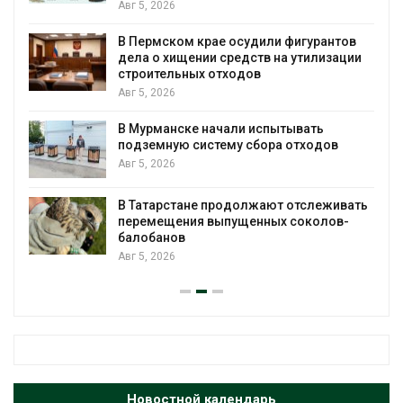
и р
Авг 5, 2026
Авг 
В Пермском крае осудили фигурантов
дела о хищении средств на утилизации
От 
строительных отходов
опр
эко
Авг 5, 2026
Авг 
В Мурманске начали испытывать
подземную систему сбора отходов
Обр
евр
Авг 5, 2026
став
Авг 
В Татарстане продолжают отслеживать
перемещения выпущенных соколов-
Лив
балобанов
при
Авг 5, 2026
Авг 
Новостной календарь