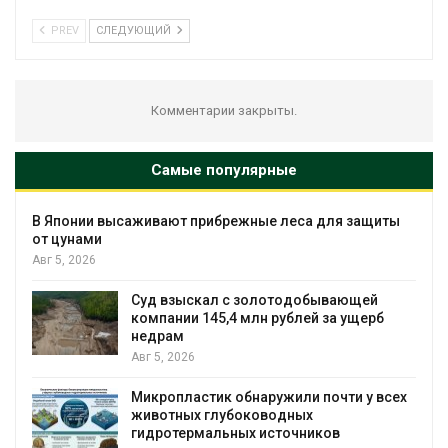
PREV
СЛЕДУЮЩИЙ
Комментарии закрыты.
Самые популярные
саживают прибрежные леса для защиты
Мин
мон
Бай
Авг 
Суд взыскал с золотодобывающей
компании 145,4 млн рублей за ущерб
Спа
недрам
всё
Мал
Авг 5, 2026
Авг 
Микропластик обнаружили почти у всех
животных глубоководных
В Р
гидротермальных источников
пав