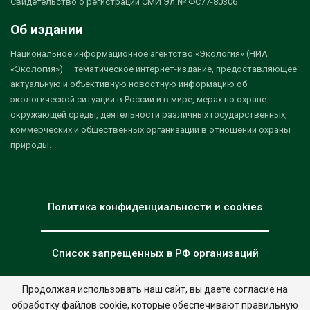
Свидетельство о регистрации СМИ Эл № ФС77-80306
Об издании
Национальное информационное агентство «Экология» (НИА
«Экология») — тематическое интернет-издание, предоставляющее
актуальную и объективную новостную информацию об
экологической ситуации в России и в мире, мерах по охране
окружающей среды, деятельности различных государственных,
коммерческих и общественных организаций в отношении охраны
природы.
Политика конфиденциальности и cookies
Список запрещенных в РФ организаций
Продолжая использовать наш сайт, вы даете согласие на
обработку файлов cookie, которые обеспечивают правильную
© 2026 - НИА "Экология". Все права защищены.
Дизайн:
nia.eco