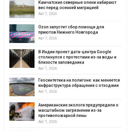
Камчатские северные олени набирают
и
вес перед осенней миграцией
Авг 7, 2026
А
Ozon запустит сбор помощи для
к
приютов Нижнего Новгорода
Авг 7, 2026
В Индии проект дата-центра Google
столкнулся с протестами из-за воды и
А
близости заповедника
Авг 7, 2026
Геосинтетика на полигоне: как меняется
инфраструктура обращения с отходами
Авг 7, 2026
Американские экологи предупредили о
масштабном загрязнении из-за
противопожарной пены
Авг 7, 2026