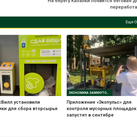
и
На берегу Казанки появится беговая 
переработ
Еще О
ЭКОНОМИКА ЗАМКНУТОГО ЦИКЛА
сВилл установили
Приложение «Экопульс» для
ики для сбора вторсырья
контроля мусорных площадок
запустят в сентябре