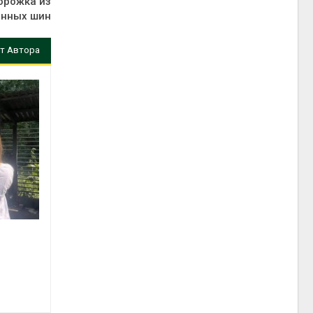
дорожка из
анных шин
т Автора