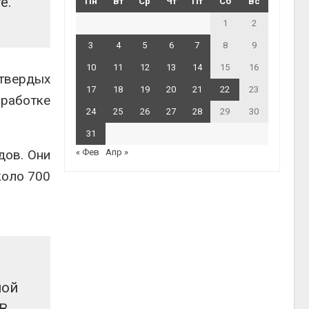
е.
Пн
Вт
Ср
Чт
Пт
Сб
Вс
1
2
3
4
5
6
7
8
9
10
11
12
13
14
15
16
 твердых
17
18
19
20
21
22
23
бработке
24
25
26
27
28
29
30
31
дов. Они
« Фев
Апр »
коло 700
ной