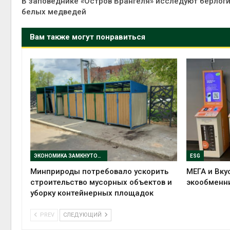
В заповеднике «Остров Врангеля» исследуют берлог
белых медведей
Вам также могут понравиться
ЭКОНОМИКА ЗАМКНУТОГО ЦИКЛА
ESG
Минприроды потребовало ускорить
МЕГА и Вку
строительство мусорных объектов и
экообменн
уборку контейнерных площадок
PREV
СЛЕДУЮЩИЙ