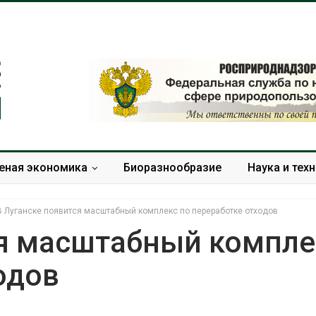
еная экономика
Биоразнообразие
Наука и тех
В Луганске появится масштабный комплекс по переработке отходов
ся масштабный компле
одов
Учёные научили салат
Названы вед
производить «животный»
экологическ
белок для растительного
России по ит
мяса
года