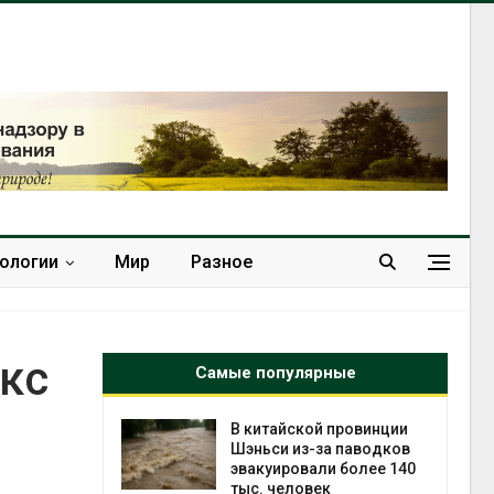
нологии
Мир
Разное
кс
Самые популярные
ущие
В китайской провинции
ие НКО
Шэньси из-за паводков
огам 2025
эвакуировали более 140
тыс. человек