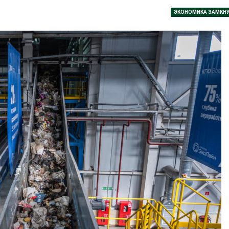
026
Авг 7, 2026
ЭКОНОМИКА ЗАМКНУ
Засуха в Индонезии
Тайфун, засух
увеличила производство
сразу нескол
соли почти в 20 раз
регионов сто
экстремальн
Авг 6, 2026
природными явлениями
Авг 7, 2026
В пяти странах Амазонии
задержали более 800
человек в ходе операции
Солнечные п
против экологических
каналами по
плений
одновремен
вырабатывать
026
экономить воду
Авг 7, 2026
Новый порядок расчёта
нарушений квот на
промышленные выбросы
Дождевая во
может появиться в
может помоч
йшее время
переживать 
026
Авг 7, 2026
В Ирбите начнут
Минприроды
расчистку Ницы после
потребовало 