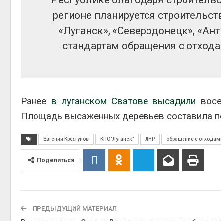
Республике благодаря строитель
регионе планируется строительст
«Луганск», «Северодонецк», «Ан
стандартам обращения с отхода
Ранее
в луганском Сватове высадили
восе
Площадь высаженных деревьев составила по
Евгений Крехтунов
КПО "Луганск"
ЛНР
обращение с отходам
Поделиться
ПРЕДЫДУЩИЙ МАТЕРИАЛ