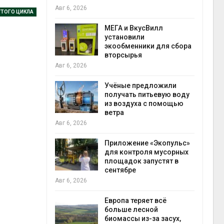
Авг 6, 2026
Авг 6
ТОГО ЦИКЛА
а и пожары:
МЕГА и ВкусВилл
ько
установили
лкнулись с
экообменники для сбора
ыми
вторсырья
Авг 6, 2026
Учёные предложили
анели над
получать питьевую воду
зволяют
из воздуха с помощью
но
ветра
прес
 энергию и
Авг 6, 2026
Авг 6
Приложение «Экопульс»
для контроля мусорных
да с крыш
площадок запустят в
ь городам
сентябре
жару
бли
Авг 6, 2026
Авг 6
Европа теряет всё
больше лесной
ускорить
биомассы из-за засух,