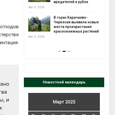
во мусорных
вредителей и рубок
борку
Авг 6, 2026
Авг 6
В горах Карачаево-
Черкесии выявили новые
 отходов
нал вновь
места произрастания
 загрузку
краснокнижных растений
стерстве
дефицита
Авг 6, 2026
ы
на с
нтация.
Авг 6
Новостной календарь
вано
тва
ы, и
Март 2025
х