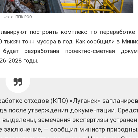
рекордного дождевого
строительст
паводка
объектов и у
контейнерных площадок
026
Фото: ППК РЭО
Авг 7, 2026
В Домодедове
планируют построить комплекс по переработке
ликвидируют
Панамский ка
последствия разлива
ограничивает
0 тысяч тонн мусора в год. Как сообщили в Мини
химикатов после пожара
судов из-за 
аде
пресной вод
удет разработана проектно-сметная докуме
026
Авг 6, 2026
26-2028 годы.
работке отходов (КПО) «Луганск» запланиро
ода после утверждения документации. Средс
 выделены, замечания экспертизы устранен
е заключение, —‬ сообщил министр природны