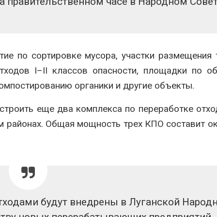
а правительственном часе в Народном Совет
тие по сортировке мусора, участки размещения
тходов I–II классов опасности, площадки по о
компостированию органики и другие объекты.
строить еще два комплекса по переработке отхо
м районах. Общая мощность трех КПО составит о
отходами будут внедрены в Луганской Народ