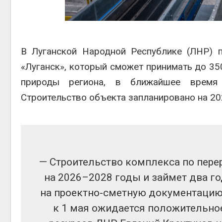
Авг 6, 2
В Луганской Народной Республике (ЛНР) 
«Луганск», который сможет принимать до 35
на скл
природы региона, в ближайшее время б
Авг 6, 2
Строительство объекта запланировано на 20
—‬ Строительство комплекса по пере
на 2026–2028 годы и займет два г
на проектно-сметную документацию
к 1 мая ожидается положительно