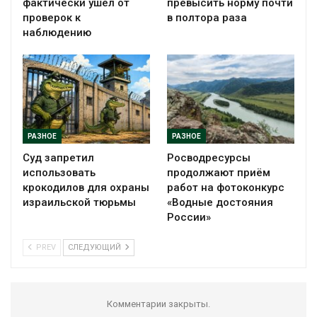
фактически ушёл от
превысить норму почти
проверок к
в полтора раза
наблюдению
РАЗНОЕ
РАЗНОЕ
Суд запретил
Росводресурсы
использовать
продолжают приём
крокодилов для охраны
работ на фотоконкурс
израильской тюрьмы
«Водные достояния
России»
PREV
СЛЕДУЮЩИЙ
Комментарии закрыты.