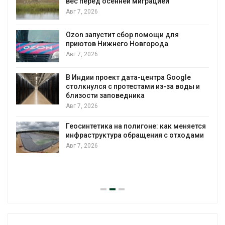
и
вес перед осенней миграцией
Авг 7, 2026
А
Ozon запустит сбор помощи для
к
приютов Нижнего Новгорода
Авг 7, 2026
В Индии проект дата-центра Google
столкнулся с протестами из-за воды и
А
близости заповедника
Авг 7, 2026
Геосинтетика на полигоне: как меняется
инфраструктура обращения с отходами
Авг 7, 2026