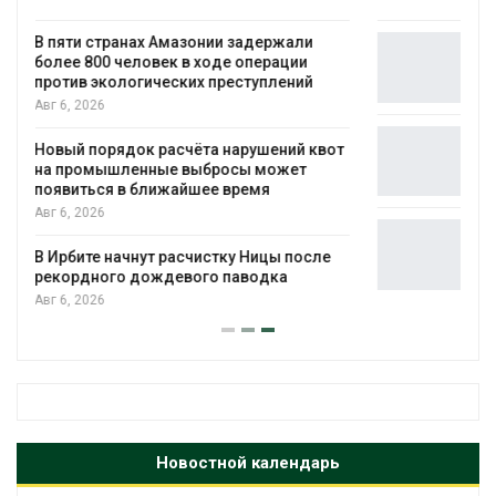
Москвариум отметит 11-летие
трёхдневным фестивалем
Авг 5, 2026
В Кении противников строительства АЭС
т
проверяют по статье о терроризме
Авг 5, 2026
Суд запретил использовать крокодилов
для охраны израильской тюрьмы
Авг 5, 2026
Новостной календарь