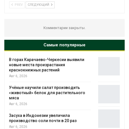
PREV
СЛЕДУЮЩИЙ
Комментарии закрыты.
Самые популярные
В Домодедове ликвидируют
последствия разлива химикатов после
пожара на складе
Авг 6, 2026
Изменение климата меняет ареалы
бабочек по всему миру
Авг 6, 2026
В Австралии снизят стоимость
установки солнечных панелей для
бизнеса
Авг 6, 2026