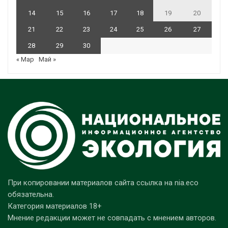
14
15
16
17
18
19
20
21
22
23
24
25
26
27
28
29
30
« Мар
Май »
При копировании материалов сайта ссылка на nia.eco
обязательна.
Категория материалов 18+
Мнение редакции может не совпадать с мнением авторов.