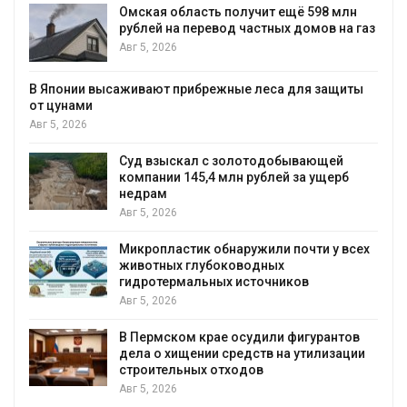
Омская область получит ещё 598 млн
рублей на перевод частных домов на газ
Авг 5, 2026
 Японии высаживают прибрежные леса для защиты
т цунами
г 5, 2026
Суд взыскал с золотодобывающей
компании 145,4 млн рублей за ущерб
недрам
Авг 5, 2026
Микропластик обнаружили почти у всех
животных глубоководных
гидротермальных источников
Авг 5, 2026
В Пермском крае осудили фигурантов
дела о хищении средств на утилизации
строительных отходов
Авг 5, 2026