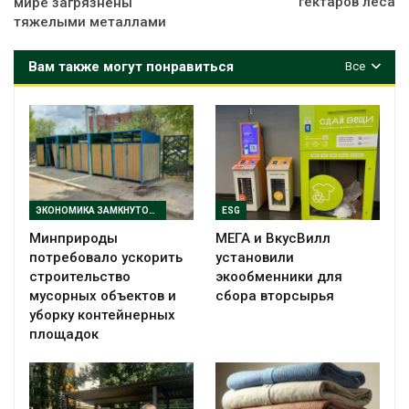
гектаров леса
мире загрязнены
тяжелыми металлами
Вам также могут понравиться
Все
ЭКОНОМИКА ЗАМКНУТОГО ЦИКЛА
ESG
Минприроды
МЕГА и ВкусВилл
потребовало ускорить
установили
строительство
экообменники для
мусорных объектов и
сбора вторсырья
уборку контейнерных
площадок