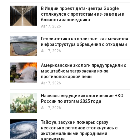
А
В Индии проект дата-центра Google
столкнулся с протестами из-за воды и
близости заповедника
Авг 7, 2026
Геосинтетика на полигоне: как меняется
инфраструктура обращения с отходами
Авг 7, 2026
Американские экологи предупредили о
масштабном загрязнении из-за
противопожарной пены
Авг 7, 2026
Названы ведущие экологические НКО
России по итогам 2025 года
Авг 7, 2026
я
Тайфун, засуха и пожары: сразу
несколько регионов столкнулись с
экстремальными природными
явлениями