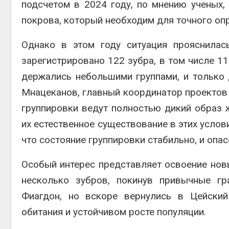
подсчетом в 2024 году, по мнению ученых,
Дождевая вода с крыш
может помочь городам
Авг 7, 2
покрова, который необходим для точного оп
переживать жару
Авг 7, 2026
Однако в этом году ситуация прояснилас
Минприроды
зарегистрировано 122 зубра, в том числе 1
потребовало ускорить
строительство мусорных
полтор
держались небольшими группами, и только 
объектов и уборку
Авг 7, 2
контейнерных площадок
Мнацеканов, главный координатор проектов 
Авг 7, 2026
группировки ведут полностью дикий образ ж
их естественное существование в этих услов
что состояние группировки стабильно, и опас
Особый интерес представляет освоение нов
несколько зубров, покинув привычные гр
Фиагдон, но вскоре вернулись в Цейский
обитания и устойчивом росте популяции.