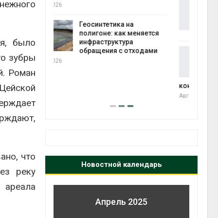
снежного
Дождевая вода с крыш
может помочь городам
Авг 7
переживать жару
 на
Авг 7, 2026
к меняется
я, было
ура
 отходами
Минприроды
то зубры
потребовало ускорить
строительство мусорных
полт
й. Роман
объектов и уборку
Авг 7
контейнерных площадок
 Цейской
Авг 7, 2026
верждает
ерждают,
ано, что
Новостной календарь
ез реку
 ареала
Апрель 2025