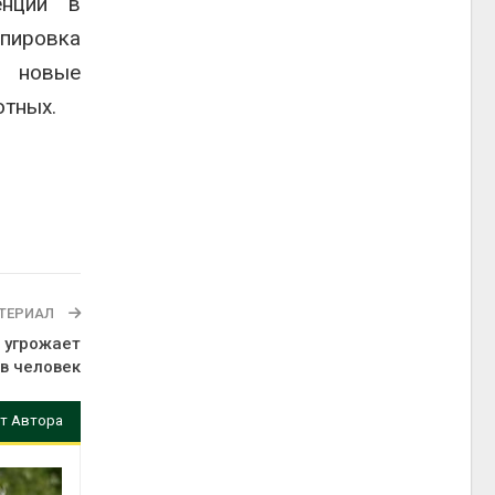
енции в
пировка
ь новые
отных.
ТЕРИАЛ
х угрожает
в человек
т Автора