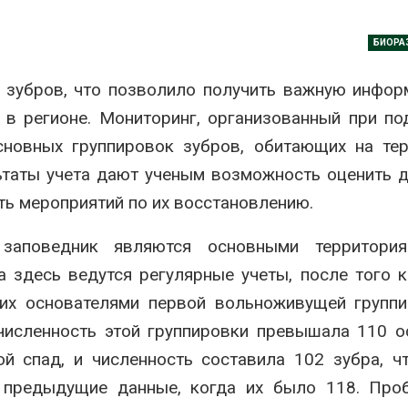
Авг 7, 2026
Банановые стебли в
БИОРА
Бангладеш превращают в
Дом из стары
текстиль и экспортное
может обходи
сырьё
кондиционера
т зубров, что позволило получить важную инфо
без отоплени
026
 в регионе. Мониторинг, организованный при п
Авг 7, 2026
Микропластик из
сновных группировок зубров, обитающих на те
упаковки может
Камчатские 
ьтаты учета дают ученым возможность оценить 
усиливать риск жировой
олени набира
болезни печени
перед осенне
ть мероприятий по их восстановлению.
026
Авг 7, 2026
 заповедник являются основными территория
Региональный
Ozon запусти
экологический контроль
помощи для 
 здесь ведутся регулярные учеты, после того к
в России фактически
Нижнего Нов
ушёл от проверок к
Авг 7, 2026
их основателями первой вольноживущей группи
дению
численность этой группировки превышала 110 о
026
В Индии прое
центра Googl
 спад, и численность составила 102 зубра, ч
Южная Корея ускорит
столкнулся с
развитие солнечной
из-за воды и
 предыдущие данные, когда их было 118. Про
энергетики из-за роста
заповедника