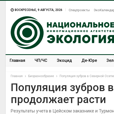
ВОСКРЕСЕНЬЕ, 9 АВГУСТА, 2026
Спецпроекты
ЭкоКаленда
Главная
ЧП/ЧС
Экоцид
Де-Юре
Зел
Спецпроекты
ЭкоЗОЖ
Главная
Биоразнообразие
Популяция зубров в Северной Осети
Популяция зубров в
продолжает расти
Американские экологи
предупредили о
масштабном загрязнении
Результаты учета в Цейском заказнике и Турм
из-за противопожарной