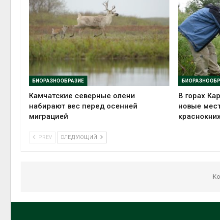
БИОРАЗНООБРАЗИЕ
БИОРАЗНООБР
Камчатские северные олени
В горах Ка
набирают вес перед осенней
новые мес
миграцией
краснокни
PREV
СЛЕДУЮЩИЙ
Ко