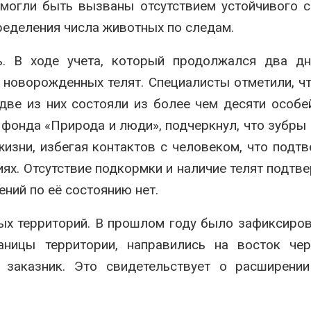
 могли быть вызваны отсутствием устойчивого 
спроса со стороны ИИ
Авг 7, 2026
026
ределения числа животных по следам.
Геосинтетика
Приток воды в
полигоне: ка
ь. В ходе учета, который продолжался два дн
водохранилища Волги и
инфраструкт
Камы в августе может
обращения с
1 новорожденных телят. Специалисты отметили, ч
превысить норму почти в
Авг 7, 2026
а раза
две из них состояли из более чем десяти особе
026
фонда «Природа и люди», подчеркнул, что зубры
изни, избегая контактов с человеком, что подт
иях. Отсутствие подкормки и наличие телят подтв
ений по её состоянию нет.
ых территорий. В прошлом году было зафиксиров
аницы территории, направились на восток чер
 заказник. Это свидетельствует о расширении