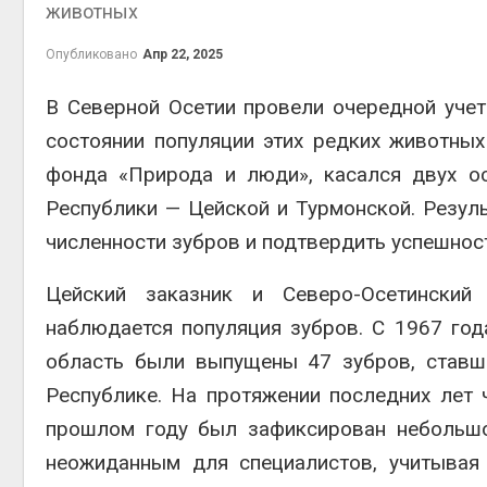
животных
пены
Авг 7, 2026
Опубликовано
Апр 22, 2025
Названы ведущие
экологические НКО
В Северной Осетии провели очередной уче
России по итогам 2025
Авг 9, 2
состоянии популяции этих редких животных
года
Авг 7, 2026
фонда «Природа и люди», касался двух о
Республики — Цейской и Турмонской. Резул
Тайфун, засуха и пожары:
сразу несколько
численности зубров и подтвердить успешнос
регионов столкнулись с
Авг 8, 2
экстремальными
природными явлениями
Цейский заказник и Северо-Осетинский
Авг 7, 2026
наблюдается популяция зубров. С 1967 года
Солнечные панели над
область были выпущены 47 зубров, ставш
каналами позволяют
наблю
одновременно
Республике. На протяжении последних лет 
Авг 8, 2
вырабатывать энергию и
прошлом году был зафиксирован небольшой
экономить воду
Авг 7, 2026
неожиданным для специалистов, учитывая