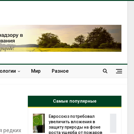
нологии
Мир
Разное
Самые популярные
требовал
Американские экологи
ожения в
предупредили о
ды на фоне
масштабном загрязнении
я редких
 от пожаров
из-за противопожарной