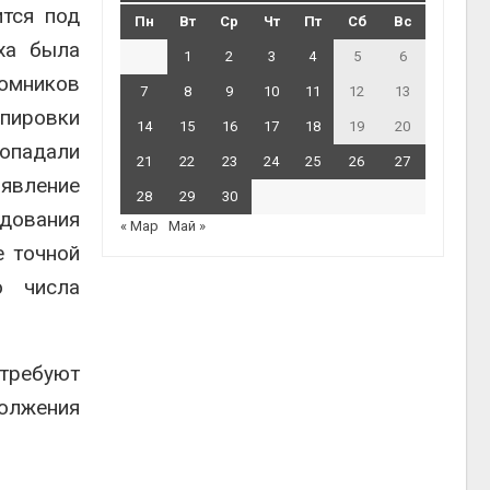
ится под
Пн
Вт
Ср
Чт
Пт
Сб
Вс
ха была
1
2
3
4
5
6
томников
7
8
9
10
11
12
13
ппировки
14
15
16
17
18
19
20
попадали
21
22
23
24
25
26
27
оявление
28
29
30
дования
« Мар
Май »
е точной
о числа
требуют
олжения