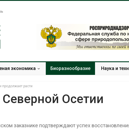
рь
еная экономика
Биоразнообразие
Наука и тех
и продолжает расти
 Северной Осетии
Жара «доводит» до
Евросоюз по
самоубийства и
увеличить вл
провоцирует убийство
защиту приро
онском заказнике подтверждают успех восстановлени
роста ущерба
Авг 9, 2026