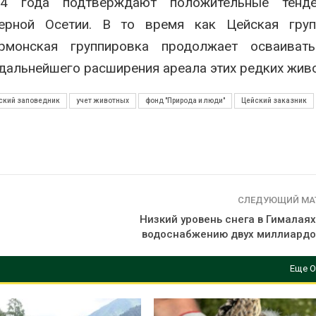
24 года подтверждают положительные тенд
ерной Осетии. В то время как Цейская груп
урмонская группировка продолжает осваиват
 дальнейшего расширения ареала этих редких жив
ский заповедник
учет животных
фонд "Природа и люди"
Цейский заказник
СЛЕДУЮЩИЙ МА
Низкий уровень снега в Гималая
водоснабжению двух миллиардо
Еще О