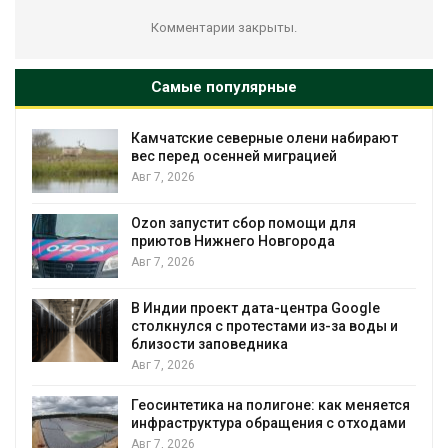
Комментарии закрыты.
Самые популярные
Камчатские северные олени набирают
и
вес перед осенней миграцией
Авг 7, 2026
А
Ozon запустит сбор помощи для
к
приютов Нижнего Новгорода
Авг 7, 2026
В Индии проект дата-центра Google
столкнулся с протестами из-за воды и
А
близости заповедника
Авг 7, 2026
Геосинтетика на полигоне: как меняется
инфраструктура обращения с отходами
Авг 7, 2026