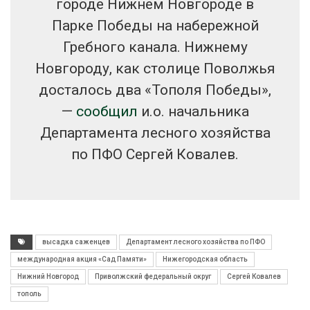
городе Нижнем Новгороде в
Парке Победы на набережной
Гребного канала. Нижнему
Новгороду, как столице Поволжья
досталось два «Тополя Победы»,
—
сообщил
и.о. начальника
Департамента лесного хозяйства
по ПФО Сергей Ковалев.
высадка саженцев
Департамент лесного хозяйства по ПФО
международная акция «Сад Памяти»
Нижегородская область
Нижний Новгород
Приволжский федеральный округ
Сергей Ковалев
тополь