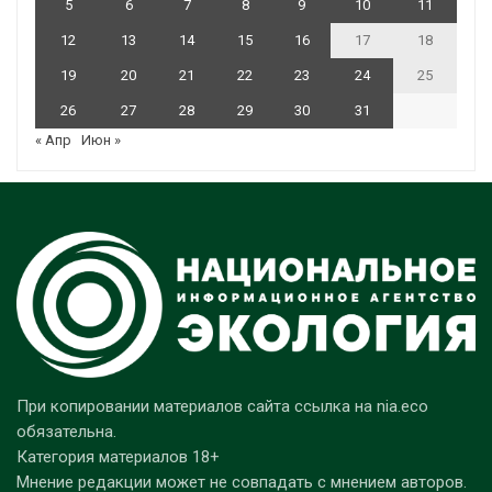
5
6
7
8
9
10
11
12
13
14
15
16
17
18
19
20
21
22
23
24
25
26
27
28
29
30
31
« Апр
Июн »
При копировании материалов сайта ссылка на nia.eco
обязательна.
Категория материалов 18+
Мнение редакции может не совпадать с мнением авторов.