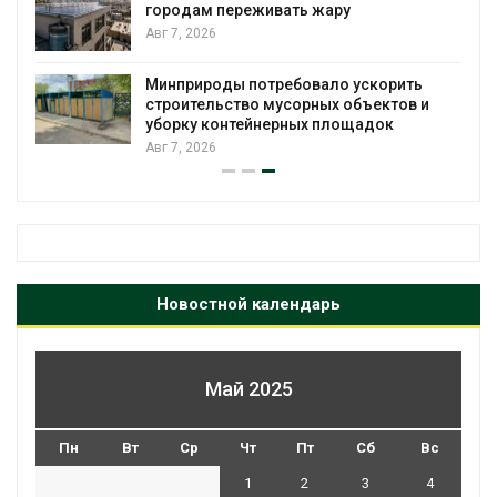
городам переживать жару
я
Авг 7, 2026
Минприроды потребовало ускорить
строительство мусорных объектов и
уборку контейнерных площадок
Авг 7, 2026
Новостной календарь
Май 2025
Пн
Вт
Ср
Чт
Пт
Сб
Вс
1
2
3
4