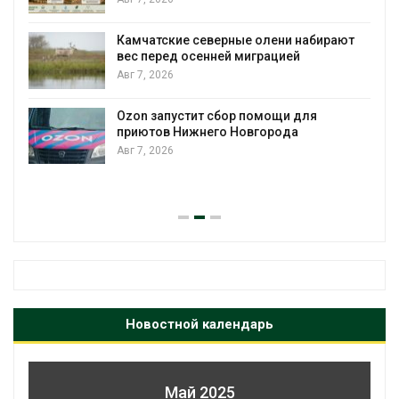
Камчатские северные олени набирают
и
вес перед осенней миграцией
Авг 7, 2026
А
Ozon запустит сбор помощи для
к
приютов Нижнего Новгорода
Авг 7, 2026
А
Новостной календарь
Май 2025