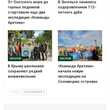
От Охотского моря до
В Энгельсе занялись
горных ледников:
оздоровлением 112-
стартовали еще две
летнего дуба
экспедиции «Команды
Арктики»
ЭКОЗОЖ
ЭКОЗОЖ
В Крыму школьники
«Команда Арктики»
сохраняют редкий
начала новую
можжевельник
экспедицию на
Соловецких островах
PREV
СЛЕДУЮЩИЙ