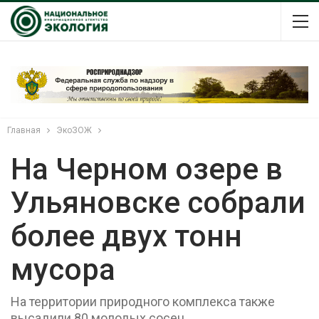
Главная
ЭкоЗОЖ
На Черном озере в
Ульяновске собрали
более двух тонн
мусора
На территории природного комплекса также
высадили 80 молодых сосен