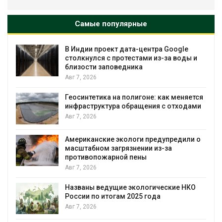
Самые популярные
Дождевая вода с крыш может помочь
городам переживать жару
Авг 7, 2026
Минприроды потребовало ускорить
ся
строительство мусорных объектов и
и
уборку контейнерных площадок
Авг 7, 2026
о
Панамский канал вновь ограничивает
загрузку судов из-за дефицита пресной
воды
Авг 6, 2026
В китайской провинции Шэньси из-за
паводков эвакуировали более 140 тыс.
человек
Авг 6, 2026