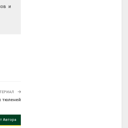
сов и
ТЕРИАЛ
х тюленей
т Автора