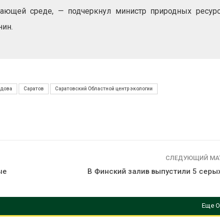
ающей среде, — подчеркнул министр природных ресур
нин.
идова
Саратов
Саратовский Областной центр экологии
СЛЕДУЮЩИЙ МА
ые
В Финский залив выпустили 5 серы
Еще О