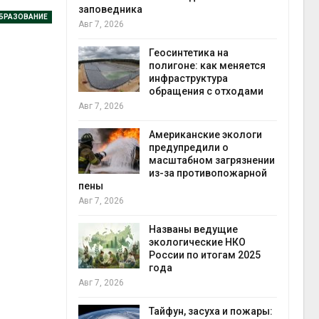
заповедника
БРАЗОВАНИЕ
Авг 7, 2026
в
ща Волги и
Геосинтетика на
те может
полигоне: как меняется
рму почти в
инфраструктура
конт
обращения с отходами
Авг 7
Авг 7, 2026
требовал
Американские экологи
ожения в
предупредили о
ды на фоне
масштабном загрязнении
 от пожаров
из-за противопожарной
Авг 6
пены
Авг 7, 2026
х шин
ться без
Названы ведущие
 и почти
экологические НКО
я
России по итогам 2025
Авг 6
года
Авг 7, 2026
северные
ют вес
Тайфун, засуха и пожары: