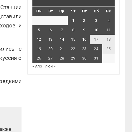
оСтанции
Пн
Вт
Ср
Чт
Пт
Сб
Вс
ставили
1
2
3
4
ходов и
5
6
7
8
9
10
11
12
13
14
15
16
17
18
ились с
19
20
21
22
23
24
25
куссия о
26
27
28
29
30
31
« Апр
Июн »
редкими
также