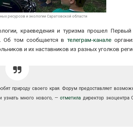
вторсырья
перед осенне
026
Авг 7, 2026
ных ресурсов и экологии Саратовской области
Учёные предложили
Ozon запусти
получать питьевую воду
помощи для 
ологии, краеведения и туризма прошел Первый
из воздуха с помощью
Нижнего Нов
ветра
Авг 7, 2026
и. Об том сообщается в
телеграм-канале
органи
026
ьников и их наставников из разных уголков реги
любят природу своего края. Форум предоставляет возмож
и узнать много нового, —
отметила
директор экоцентра 