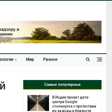
нологии
Мир
Разное
ий
Самые популярные
 ускорит
В Индии проект дата-
нечной
центра Google
-за роста
столкнулся с протестами
ороны ИИ
из-за воды и близости