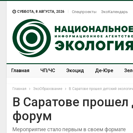
СУББОТА, 8 АВГУСТА, 2026
Спецпроекты
ЭкоКалендарь
Главная
ЧП/ЧС
Экоцид
Де-Юре
Зел
Спецпроекты
ЭкоЗОЖ
Главная
ЭкоОбразование
В Саратове прошел детский экологи
В Саратове прошел 
форум
Мероприятие стало первым в своем формате