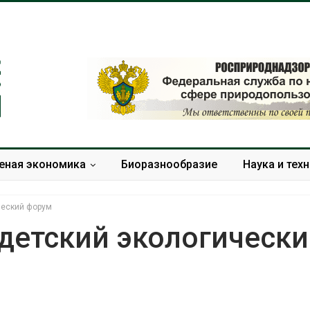
еная экономика
Биоразнообразие
Наука и тех
ческий форум
детский экологическ
Дождевая вода с крыш
Южная Корея
может помочь городам
развитие сол
переживать жару
энергетики из
спроса со ст
Авг 7, 2026