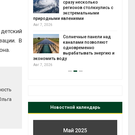
й миграцией
сразу несколько
регионов столкнулись с
Авг 6
экстремальными
природными явлениями
т сбор
Авг 7, 2026
приютов
 детский
города
Солнечные панели над
зации. В
каналами позволяют
Авг 6
одновременно
она.
вырабатывать энергию и
экономить воду
Авг 7, 2026
ность
Ольга
Новостной календарь
Май 2025