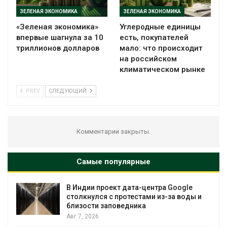
ЗЕЛЕНАЯ ЭКОНОМИКА
ЗЕЛЕНАЯ ЭКОНОМИКА
«Зеленая экономика»
Углеродные единицы
впервые шагнула за 10
есть, покупателей
триллионов долларов
мало: что происходит
на российском
климатическом рынке
PREV
СЛЕДУЮЩИЙ
Комментарии закрыты.
Самые популярные
т дата-центра Google
Дождевая вода с к
ротестами из-за воды и
городам переживат
ведника
Авг 7, 2026