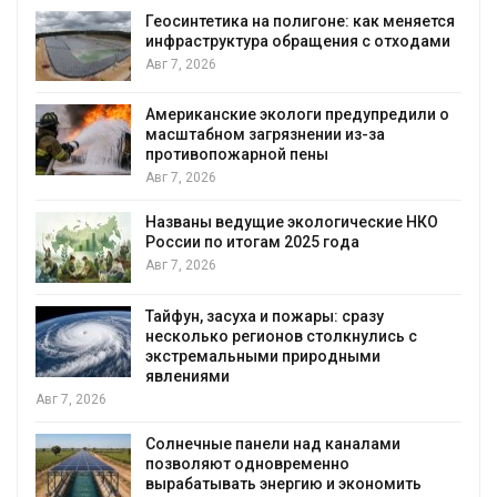
Минприроды потреб
а полигоне: как меняется
строительство мусо
а обращения с отходами
уборку контейнерн
Авг 7, 2026
экологи предупредили о
Панамский канал вн
грязнении из-за
загрузку судов из-з
ной пены
воды
Авг 6, 2026
ие экологические НКО
В китайской провинц
ам 2025 года
паводков эвакуиров
человек
Авг 6, 2026
 и пожары: сразу
МЕГА и ВкусВилл ус
ионов столкнулись с
экообменники для с
ми природными
Авг 6, 2026
Учёные предложили
ели над каналами
воду из воздуха с 
новременно
Авг 6, 2026
энергию и экономить