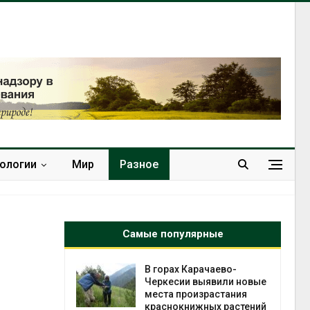
нологии
Мир
Разное
Самые популярные
В горах Карачаево-
В Домодедове
Черкесии выявили новые
ликвидируют
места произрастания
последствия разл
краснокнижных растений
химикатов после 