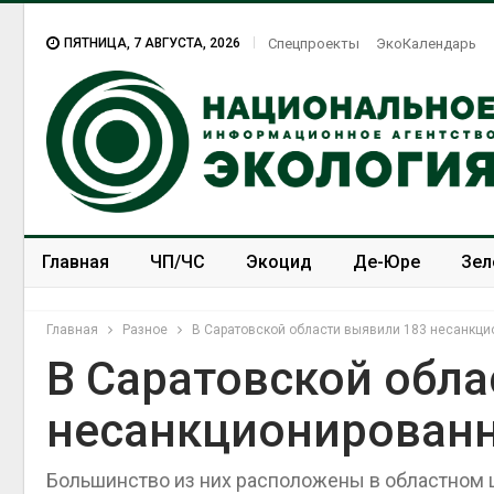
ПЯТНИЦА, 7 АВГУСТА, 2026
Спецпроекты
ЭкоКалендарь
Главная
ЧП/ЧС
Экоцид
Де-Юре
Зел
Спецпроекты
ЭкоЗОЖ
Главная
Разное
В Саратовской области выявили 183 несанкц
В Саратовской обла
несанкционирован
В Домодедове
ликвидируют
последствия разлив
Большинство из них расположены в областном 
химикатов после по