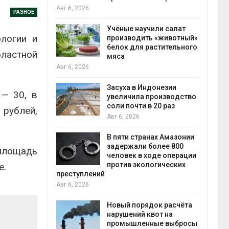
на складе
РАЗНОЕ
Авг 6, 2026
Учёные научили салат
логии и
производить «животный»
Изменение климат
белок для растительного
меняет ареалы ба
бластной
мяса
по всему миру
Авг 6, 2026
Засуха в Индонезии
В Австралии снизя
 — 30, в
увеличила производство
стоимость устано
соли почти в 20 раз
солнечных панеле
 рублей,
бизнеса
Авг 6, 2026
Авг 6, 2026
В пяти странах Амазонии
задержали более 800
Москвариум отмет
площадь
человек в ходе операции
летие трёхдневны
против экологических
фестивалем
е.
й
Авг 5, 2026
В Кении противник
Новый порядок расчёта
строительства АЭС
нарушений квот на
проверяют по стат
промышленные выбросы
терроризме