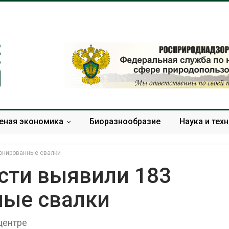
еная экономика
Биоразнообразие
Наука и тех
ионированные свалки
сти выявили 183
ные свалки
Панамский канал вновь
ограничивает загрузку
а
судов из-за дефицита
центре
жара
пресной воды