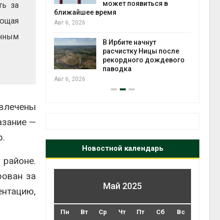
может появиться в
ть за
Авг 5, 2026
время
яющая
Суд запретил
использовать
анным
В Ирбите начнут
крокодилов для о
расчистку Ницы после
израильской тюр
рекордного дождевого
Авг 5, 2026
паводка
ивлечены
азание —
р.
Новостной календарь
 районе.
рован за
Май 2025
ентацию,
Пн
Вт
Ср
Чт
Пт
Сб
Вс