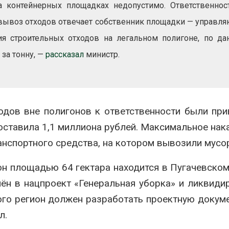
сентябре
а контейнерных площадках недопустимо. Ответственнос
ближайшее 
Авг 6, 2026
 вывоз отходов отвечает собственник площадки — управл
Авг 6, 2026
Европа теряет всё
ия строительных отходов на легальном полигоне, по д
аны
больше лесной
ы
биомассы из-за засух,
 за тонну, —
рассказал
министр.
вредителей и рубок
Авг 6, 2026
Авг 6, 2026
одов вне полигонов к ответственности были пр
ставила 1,1 миллиона рублей. Максимальное нак
анспортного средства, на котором вывозили мусо
н площадью 64 гектара находится в Пугачевском
ён в нацпроект «Генеральная уборка» и ликвиди
ого регион должен разработать проектную докум
л.