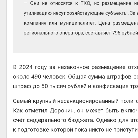
— Они не относятся к ТКО, их размещение н
Авг 5, 2026
утилизацию несут хозяйствующие субъекты. За
Суд запретил
использовать
компания или муниципалитет. Цена размещен
крокодилов для охр
израильской тюрьм
регионального оператора, составляет 795 рублей
Авг 5, 2026
В 2024 году за незаконное размещение отх
около 490 человек. Общая сумма штрафов со
штраф до 50 тысяч рублей и конфискация тр
Самый крупный несанкционированный полиго
Как отметил Доронин, он может быть включ
счёт федерального бюджета. Однако для эт
к подготовке которой пока никто не приступи