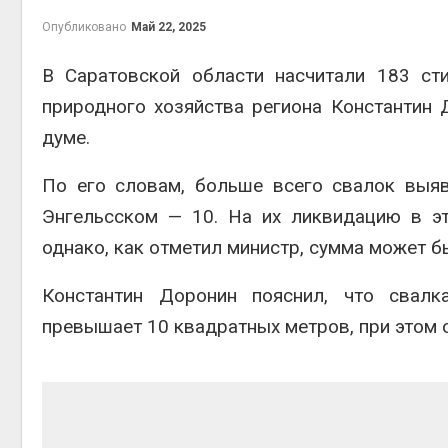
на складе
Опубликовано
Май 22, 2025
Авг 6, 2026
В Саратовской области насчитали 183 ст
Изменение климата
меняет ареалы бабо
природного хозяйства региона Константин 
по всему миру
Авг 6, 2026
думе.
В Австралии снизят
По его словам, больше всего свалок выя
стоимость установк
солнечных панелей 
Энгельсском — 10. На их ликвидацию в э
бизнеса
однако, как отметил министр, сумма может б
Авг 6, 2026
Москвариум отметит
Константин Доронин пояснил, что свалк
летие трёхдневным
фестивалем
превышает 10 квадратных метров, при этом 
Авг 5, 2026
В Кении противников
строительства АЭС
проверяют по статье
терроризме