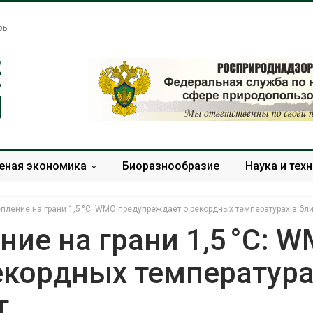
рь
еная экономика
Биоразнообразие
Наука и тех
пление на грани 1,5 °C: WMO предупреждает о рекордных температурах в бл
ние на грани 1,5 °C: 
екордных температура
Жара «доводит» до
Евро
самоубийства и
увел
т
провоцирует убийство
защи
рост
Авг 9, 2026