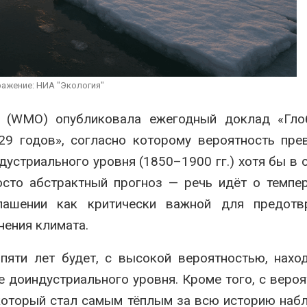
спроса со стороны ИИ
Авг 7, 2026
Авг 7, 2026
Геоси
Приток воды в
полиг
водохранилища Волги и
инфр
Камы в августе может
обра
превысить норму почти в
ажение: НИА "Экология"
Авг 7, 2026
полтора раза
Авг 7, 2026
я (WMO) опубликовала ежегодный доклад «Гло
29 годов», согласно которому вероятность пр
устриального уровня (1850–1900 гг.) хотя бы в 
осто абстрактный прогноз — речь идёт о темпе
лашении как критически важной для предотв
нения климата.
яти лет будет, с высокой вероятностью, нахо
е доиндустриального уровня. Кроме того, с веро
 который стал самым тёплым за всю историю наб