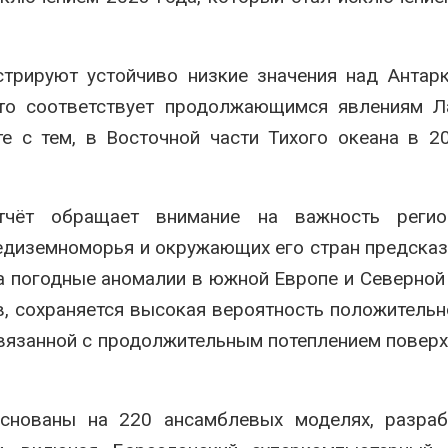
трируют устойчиво низкие значения над Антар
это соответствует продолжающимся явлениям Л
е с тем, в Восточной части Тихого океана в 2
тчёт обращает внимание на важность регио
редиземноморья и окружающих его стран предска
а погодные аномалии в южной Европе и Северной
ов, сохраняется высокая вероятность положитель
связанной с продолжительным потеплением повер
основаны на 220 ансамблевых моделях, разраб