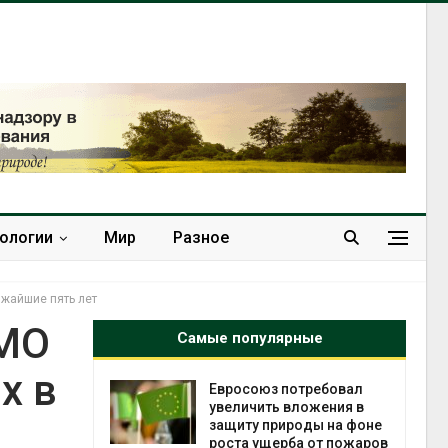
нологии
Мир
Разное
ижайшие пять лет
WMO
Самые популярные
х в
союз потребовал
Американские экологи
ичить вложения в
предупредили о
ту природы на фоне
масштабном загрязнении
а ущерба от пожаров
из-за противопожарной