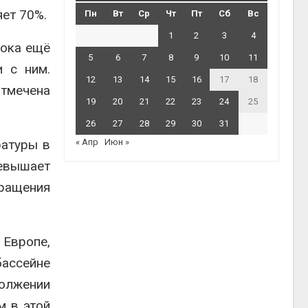
яет 70%.
Пн
Вт
Ср
Чт
Пт
Сб
Вс
1
2
3
4
пока ещё
5
6
7
8
9
10
11
и с ним.
12
13
14
15
16
17
18
отмечена
19
20
21
22
23
24
25
26
27
28
29
30
31
ратуры в
« Апр
Июн »
ревышает
ращения
 Европе,
бассейне
должении
м в этой