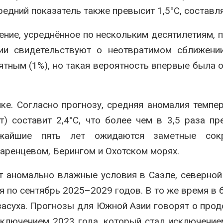
редний показатель также превысит 1,5°C, составл
ние, усреднённое по нескольким десятилетиям, 
ции свидетельствуют о неотвратимом сближени
тным (1%), но такая вероятность впервые была 
ке. Согласно прогнозу, средняя аномалия темпе
т) составит 2,4°C, что более чем в 3,5 раза п
ижайшие пять лет ожидаются заметные сок
Баренцевом, Берингом и Охотском морях.
 аномально влажные условия в Саэле, северной
ая по сентябрь 2025–2029 годов. В то же время в 
засуха. Прогнозы для Южной Азии говорят о про
ключением 2023 года, который стал исключение