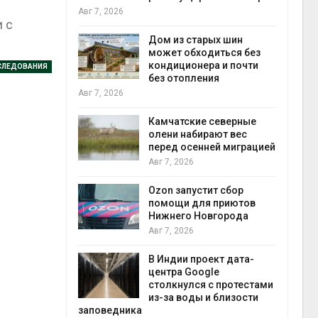
пены
и с
Авг 7, 2026
из старых шин
т обходиться без
Названы ведущие
иционера и почти
экологические НКО
СЛЕДОВАНИЯ
отопления
России по итогам 2025
года
Авг 7, 2026
атские северные
и набирают вес
Тайфун, засуха и пожары:
д осенней миграцией
сразу несколько
регионов столкнулись с
 2026
экстремальными
природными явлениями
запустит сбор
Авг 7, 2026
щи для приютов
его Новгорода
Солнечные панели над
 2026
каналами позволяют
одновременно
ии проект дата-
вырабатывать энергию и
ра Google
экономить воду
кнулся с протестами
Авг 7, 2026
 воды и близости