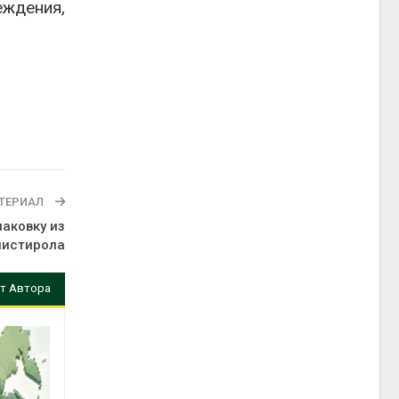
еждения,
ТЕРИАЛ
аковку из
листирола
т Автора