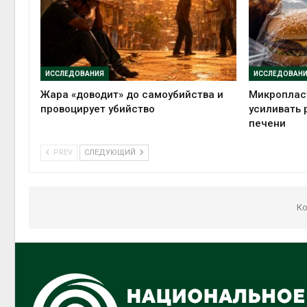
ИССЛЕДОВАНИЯ
ИССЛЕДОВАН
Жара «доводит» до самоубийства и
Микропласт
провоцирует убийство
усиливать 
печени
PREV
СЛЕДУЮЩИЙ
Ко