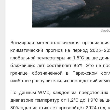
Дождевая вода с крыш
может помочь городам
переживать жару
Авг 7, 2026
Минприроды
потребовало ускорить
Изобр
строительство мусорных
объектов и уборку
Всемирная метеорологическая организаци
контейнерных площадок
Авг 7, 2026
климатический прогноз на период 2025–20
глобальной температуры на 1,5°C выше доинд
ближайших лет составляет 86%. Это не пр
границе, обозначенной в Парижском сог
наиболее разрушительных последствий изме
По данным WMO, каждое из предстоящих п
диапазоне температур от 1,2°C до 1,9°C выш
80% одно из этих лет превзойдёт 2024 год,