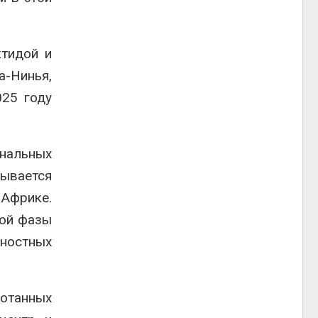
ктидой и
а-Нинья,
025 году
нальных
зывается
 Африке.
ной фазы
хностных
отанных