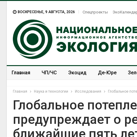
ВОСКРЕСЕНЬЕ, 9 АВГУСТА, 2026
Спецпроекты
ЭкоКаленда
Главная
ЧП/ЧС
Экоцид
Де-Юре
Зел
Спецпроекты
ЭкоЗОЖ
Главная
Наука и технологии
Исследования
Глобальное поте
Глобальное потепле
предупреждает о р
Американские экологи
предупредили о
ближайшие пять ле
масштабном загрязнении
из-за противопожарной