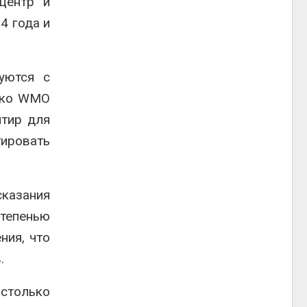
центр и
4 года и
уются с
ако WMO
нтир для
ировать
сказания
степенью
ния, что
.
столько