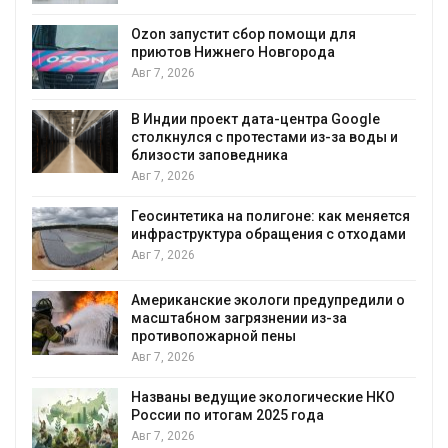
А
Ozon запустит сбор помощи для
к
приютов Нижнего Новгорода
Авг 7, 2026
В Индии проект дата-центра Google
столкнулся с протестами из-за воды и
А
близости заповедника
Авг 7, 2026
Геосинтетика на полигоне: как меняется
инфраструктура обращения с отходами
Авг 7, 2026
Американские экологи предупредили о
масштабном загрязнении из-за
противопожарной пены
Авг 7, 2026
Названы ведущие экологические НКО
России по итогам 2025 года
Авг 7, 2026
я