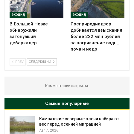
ЭКОЦИД
ЭКОЦИД
В Большой Невке
Росприроднадзор
обнаружили
добивается взыскания
затонувший
более 222 млн рублей
дебаркадер
за загрязнение воды,
почв и недр
PREV
СЛЕДУЮЩИЙ
Комментарии закрыты.
Самые популярные
Камчатские северные олени набирают
и
вес перед осенней миграцией
Авг 7, 2026