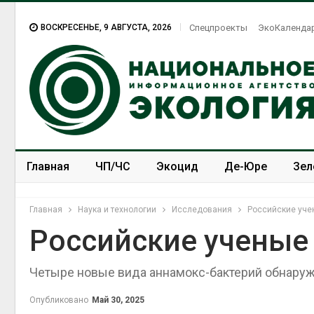
ВОСКРЕСЕНЬЕ, 9 АВГУСТА, 2026
Спецпроекты
ЭкоКаленда
Главная
ЧП/ЧС
Экоцид
Де-Юре
Зел
Спецпроекты
ЭкоЗОЖ
Главная
Наука и технологии
Исследования
Российские уче
Российские ученые
Четыре новые вида аннамокс-бактерий обнару
Американские экологи
предупредили о
масштабном загрязнении
Опубликовано
Май 30, 2025
из-за противопожарной