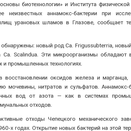
спроса со стороны ИИ
основы биотехнологии» и Института физической
Авг 7, 2026
026
е неизвестных аннамокс-бактерии при иссле
Геосинтетика
Приток воды в
полигоне: ка
илищ урановых шламов в Глазове, сообщает те
водохранилища Волги и
инфраструкт
Камы в августе может
обращения с
превысить норму почти в
Авг 7, 2026
а раза
бнаружены: новый род Ca. Frigussubterria, новый
026
а Ca. Scalindua. Эти микроорганизмы обладают
х и промышленных технологиях.
 в восстановлении оксидов железа и марганца,
ию мочевины, нитратов и сульфатов. Аннамокс-
очных вод от азота — как в системах промы
ммунальных отходов.
тивные отходы Чепецкого механического заво
60-х годах. Открытие новых бактерий на этой те