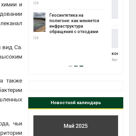
Дождевая вода с крыш
 химии и
может помочь городам
Авг 7
довании
переживать жару
 на
Авг 7, 2026
к меняется
леканал
ура
 отходами
Минприроды
потребовало ускорить
строительство мусорных
полт
 вид Ca.
объектов и уборку
Авг 7
контейнерных площадок
 высоким
Авг 7, 2026
 а также
бактерии
шленных
Новостной календарь
да, чьи
Май 2025
рритории