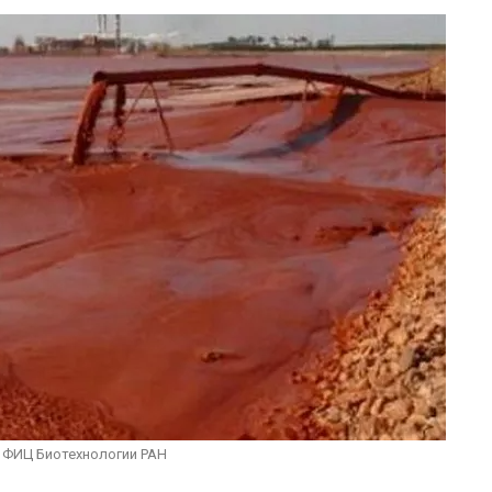
Авг 7, 2026
Банановые стебли в
Бангладеш превращают в
Дом из стары
текстиль и экспортное
может обходи
сырьё
кондиционера
без отоплени
026
Авг 7, 2026
Микропластик из
упаковки может
Камчатские 
усиливать риск жировой
олени набира
болезни печени
перед осенне
026
Авг 7, 2026
Региональный
Ozon запусти
экологический контроль
помощи для 
в России фактически
Нижнего Нов
ушёл от проверок к
Авг 7, 2026
дению
026
В Индии прое
центра Googl
Южная Корея ускорит
столкнулся с
 ФИЦ Биотехнологии РАН
развитие солнечной
из-за воды и
энергетики из-за роста
заповедника