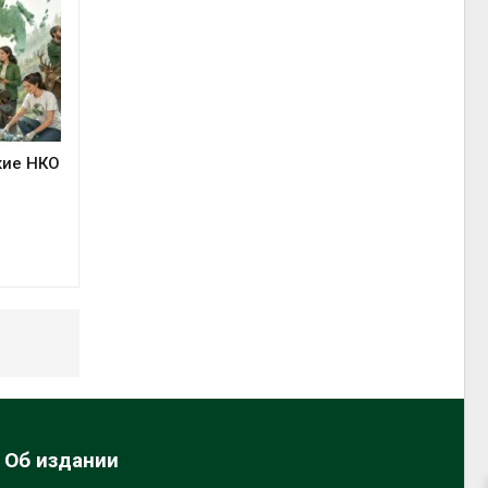
кие НКО
Об издании