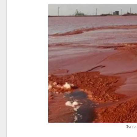
пены
Авг 7, 2026
Названы ведущие
экологические НКО
России по итогам 2025
Авг 9, 2
года
Авг 7, 2026
Тайфун, засуха и пожары:
сразу несколько
регионов столкнулись с
Авг 8, 2
экстремальными
природными явлениями
Авг 7, 2026
Солнечные панели над
каналами позволяют
наблю
одновременно
Авг 8, 2
вырабатывать энергию и
экономить воду
Фото:
Авг 7, 2026