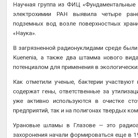
Дождевая вода с крыш
Научная группа из ФИЦ «Фундаментальные 
может помочь городам
Авг 7, 2
электрохимии РАН выявила четыре ране
переживать жару
Авг 7, 2026
подземных вод возле поверхностных хран
«Наука».
Минприроды
потребовало ускорить
строительство мусорных
полтор
В загрязненной радионуклидами среде были о
объектов и уборку
Авг 7, 2
контейнерных площадок
Kuenenia, а также два штамма нового вид
Авг 7, 2026
потенциалом для применения в экологически
Как отметили ученые, бактерии участвуют
содержат гены, ответственные за утилизац
уже активно используются в очистке ст
предприятий, так и на полигонах твердых ко
Урановые шламы в Глазове — это радиоак
захоронения начали формироваться еще в 19