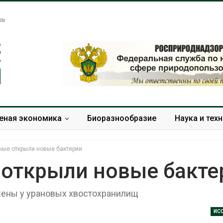
рь
еная экономика
Биоразнообразие
Наука и тех
ные открыли новые бактерии
 открыли новые бакте
жены у урановых хвостохранилищ
Жара «доводит» до
Евросоюз по
самоубийства и
увеличить вл
провоцирует убийство
защиту приро
ИС
роста ущерба
Авг 9, 2026