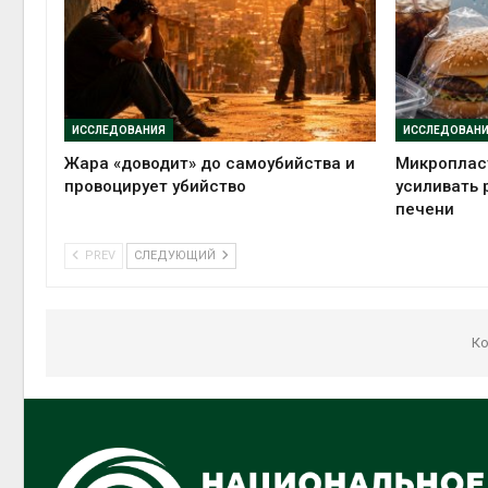
ИССЛЕДОВАНИЯ
ИССЛЕДОВАН
Жара «доводит» до самоубийства и
Микропласт
провоцирует убийство
усиливать 
печени
PREV
СЛЕДУЮЩИЙ
Ко